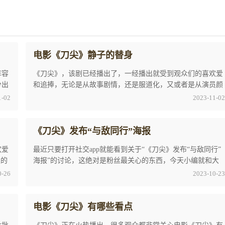
电影《刀尖》静子的替身
阵容
《刀尖》，该剧已经播出了，一经播出就受到观众们的喜欢爱
分出
和追捧，无论是从故事剧情，还是服道化，又或者是从演员颜
值和演技上都算得上是优质作品了。电影《刀尖 ...
1-02
2023-11-02
《刀尖》发布“与敌同行”海报
欢爱
最近只要打开社交app就能看到关于“《刀尖》发布“与敌同行”
家的
海报”的讨论，这绝对是粉丝最关心的东西，今天小编就和大
家一起探讨一下关于《刀尖》发布“与敌同 ...
0-26
2023-10-23
电影《刀尖》有哪些看点