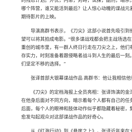
的残忍计划。外忧，内患，对峙，试探，酷刑，暗杀，
哪个阵营，谁又能活到最后？让人惊心动魄的谍战元素
期待影片的上映。
导演高群书表示，《刀尖》这部小说首先吸引到他
望可以将其拍成电影。“很多谍战戏都会把主战场选在
重创的城市里，有一群人终日行走在刀尖之上，他们
存实力，时刻准备着跟侵略者战斗到人生的最后一刻。
们坚定不移的选择。”
张译首部大银幕谍战作品 高群书：他让我相信他
《刀尖》的定档海报上全员亮相：张译饰演的金
在他身后面对不同方向，暗示着每个人都有自己的任
后面，每个人的眼神和肢体动作似乎都隐藏着秘密，集
愈发勾起观众对这部谍战作品的好奇心。
从《红海行动》到《悬崖之上》，张译近年来在