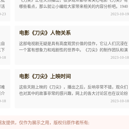
大批
《刀尖》正在火热播出，很多观众都非常关心电影《刀尖》有
鲜活
哪些看点，那么就让小编给大家带来相关的内容分析吧。1940
年，抗战时期，南京城折叠成人间地狱。日伪国 ...
0-23
2023-10-19
电影《刀尖》人物关系
法自
这部电视剧无疑是具有高度观赏价值的佳作，它让人们沉浸在
以下
一个富有想象力和戏剧性的世界中。《刀尖》的制作团队和演
员阵容也备受瞩目，他们的卓越表现为这部电视 ...
0-18
2023-10-18
电影《刀尖》上映时间
都难
这些天刚上映的《刀尖》，播出之后，反响非常不错，观众们
著介
也对其中的故事非常的感兴趣，网上的各大讨论区也在议论纷
纷，特别是关于电影《刀尖》上映时间这个点， ...
0-18
2023-10-18
"网友提供，仅作为展示之用，版权归原作者所有;