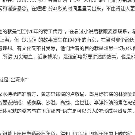
牺牲、反击……何为“春雷计划”？这些人都是谁？他们分别属
和诸多悬念，在短短1分41秒的时间里呈现出来，不由得让人
的就是“尘封70年的特工传奇”，在看过小说后就跟麦家联系，
上海，但《刀尖》的故事发生在1940年的南京，在当时那个经历
有理想、有文化又不甘受辱，他们活着的目的就是想尽一切办法
所谓‘刀尖嗜血，近身搏杀’，是这部电影要讲述的故事，也是
就是“金深水”
深水持枪瞄准前方，黄志忠饰演的卢敬瑜、郎月婷饰演的林婴婴
务要去完成；成泰燊、沙溢、高捷、金世佳、李淳饰演的角色站
体沉默的姿态与右下角那句“语言是可以杀人的”形成强烈反差
大银幕上屡屡塑造经典角色。得知《刀尖》即将于年内上映的消