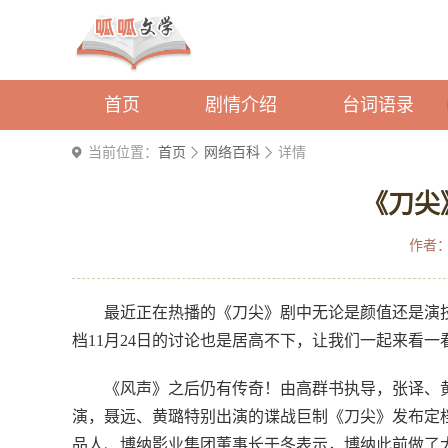
首页
剧情介绍
台词语录
当前位置：
首页
网络百科
详情
《刀尖
作者
最近正在热播的《刀尖》剧中无论是颜值还是演
档11月24日的讨论也是居高不下，让我们一起来看
《风声》之后仍有传奇！由高群书执导，张译、
演，聂远、黄璐特别出演的谍战巨制《刀尖》发布定档
品人、博纳影业集团董事长于冬表示，博纳此前做了