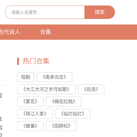
搜索
古代诗人
合集
热门合集
短剧
《南来北往》
《大江大河之岁月如歌》
《后浪》
定
《繁花》
《梅花红桃》
《珠江人家》
《灿烂灿烂》
主
《蜂巢》
《田耕纪》
出
见