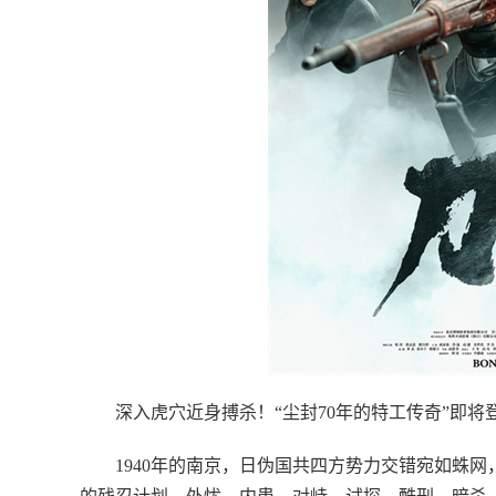
深入虎穴近身搏杀！“尘封70年的特工传奇”即将
1940年的南京，日伪国共四方势力交错宛如蛛