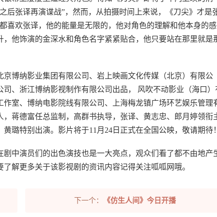
之后张译再演谍战”，然而，从拍摄时间上来说，《刀尖》才是
家都喜欢张译，他的能量是无限的，他对角色的理解和他本身的感
升，他饰演的金深水和角色名字紧紧贴合，他只要站在那里就是
北京博纳影业集团有限公司、岩上映画文化传媒（北京）有限公
公司、浙江博纳影视制作有限公司出品， 风吹不动影业（海口）
工作室、博纳电影院线有限公司、上海梅龙镇广场环艺娱乐管理
人，蒋德富任总监制，高群书执导，张译、黄志忠、郎月婷领衔
黄璐特别出演。影片将于11月24日正式在全国公映，敬请期待
，在剧中演员们的出色演技也是一大亮点，观众们看了都不由地产
要了解更多关于该影视剧的资讯内容记得关注呱呱网哦。
下一个：
《仿生人间》今日开播