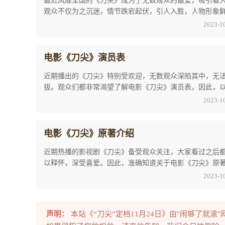
最近风靡全国的《刀尖》成为了无数观众的最爱，吸引着
观众不仅为之沉迷，情节跌宕起伏，引人入胜，人物形象
生动，深受观众喜爱和好评。今天小编就关于电 ...
2023-1
电影《刀尖》演员表
近期播出的《刀尖》特别受欢迎，无数观众深陷其中，无
拔。观众们都非常渴望了解电影《刀尖》演员表，因此，
内容是小编为广大观众们精心整理的详尽分析。 ...
2023-1
电影《刀尖》原著介绍
近期热播的影视剧《刀尖》备受观众关注，大家看过之后
以释怀，深受喜爱。因此，准确知道关于电影《刀尖》原
绍的所有信息成为了观众们所迫切想要的。今天 ...
2023-1
声明：
本站《“刀尖”定档11月24日》由"闹够了就滚