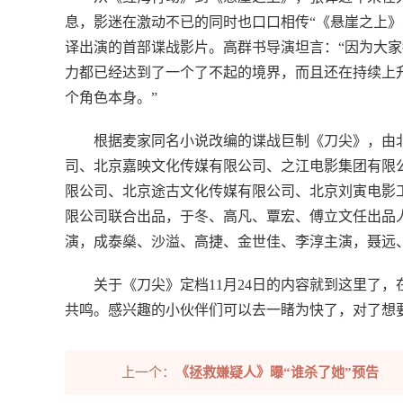
息，影迷在激动不已的同时也口口相传“《悬崖之上》
译出演的首部谍战影片。高群书导演坦言：“因为大
力都已经达到了一个了不起的境界，而且还在持续上
个角色本身。”
根据麦家同名小说改编的谍战巨制《刀尖》，由
司、北京嘉映文化传媒有限公司、之江电影集团有限
限公司、北京途古文化传媒有限公司、北京刘寅电影
限公司联合出品，于冬、高凡、覃宏、傅立文任出品
演，成泰燊、沙溢、高捷、金世佳、李淳主演，聂远、
关于《刀尖》定档11月24日的内容就到这里了
共鸣。感兴趣的小伙伴们可以去一睹为快了，对了想
上一个：
《拯救嫌疑人》曝“谁杀了她”预告