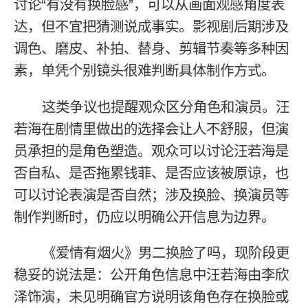
讨论“有没有换脸感”，可以从画面观感角度表
达，但不宜把猜测说成事实。影视剧后期涉及
调色、磨皮、补拍、替身、剪辑节奏等多种因
素，单凭个别镜头很难判断具体制作方式。
这类争议也提醒观众区分角色和演员。汪
若海在剧情里做出的选择会让人不舒服，但演
员承担的是角色塑造。观众可以讨论汪若海是
否自私、是否拖累钱菲、是否应该被原谅，也
可以讨论表演是否自然；涉及换脸、换演员等
制作判断时，仍应以明确公开信息为边界。
《爱情有烟火》男二换脸了吗，现阶段更
稳妥的说法是：公开角色信息中汪若海由李欣
泽饰演，未见明确官方说明该角色存在换脸或