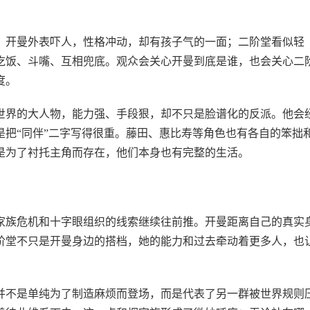
。开曼外表吓人，性格冲动，却有孩子气的一面；二阶堂看似轻
吃饭、斗嘴、互相兜底。观众会关心开曼到底是谁，也会关心二
度。
世界的大人物，能力强、手段狠，却不只是脸谱化的反派。他会
把“同伴”二字写得很重。藤田、惠比寿等角色也有各自的笨拙
是为了衬托主角而存在，他们本身也有完整的生活。
家族危机和十字眼组织的线索继续往前推。开曼距离自己的真实
阶堂不只是开曼身边的搭档，她的能力和过去牵动着更多人，也
并不是单纯为了制造麻烦而登场，而是代表了另一群被世界规则