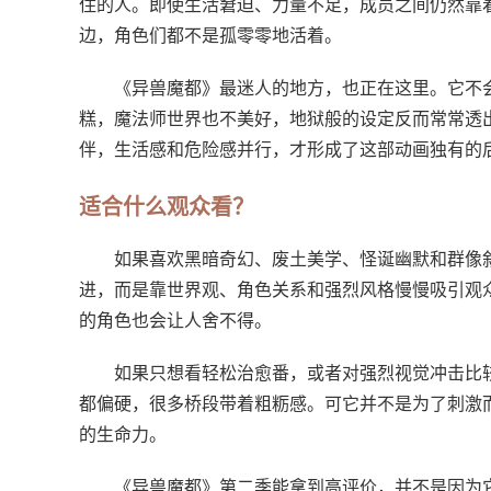
住的人。即使生活窘迫、力量不足，成员之间仍然靠
边，角色们都不是孤零零地活着。
《异兽魔都》最迷人的地方，也正在这里。它不
糕，魔法师世界也不美好，地狱般的设定反而常常透
伴，生活感和危险感并行，才形成了这部动画独有的
适合什么观众看？
如果喜欢黑暗奇幻、废土美学、怪诞幽默和群像
进，而是靠世界观、角色关系和强烈风格慢慢吸引观
的角色也会让人舍不得。
如果只想看轻松治愈番，或者对强烈视觉冲击比
都偏硬，很多桥段带着粗粝感。可它并不是为了刺激
的生命力。
《异兽魔都》第二季能拿到高评价，并不是因为