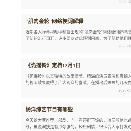
多的观众加入到它的粉丝行列，关于它的讨论也 ...
2026-0
“肌肉金轮”网络梗词解释
近期各大弹幕视频中频繁出现的“肌肉金轮”网络梗词解释
了新的流行词汇，许多网友对此感到困惑，为了帮助他们
解，我们整理了以下内容。“肌肉金轮”网络梗 ...
2023-0
《诡摇铃》定档12月1日
《诡摇铃》以其独特的故事情节、精湛的演员表演和震撼
的视听效果赢得了广大观众的喜爱。在播出后短短的几天
就在各大热门视频网站上迅速登上了排行榜。最 ...
2023-1
杨洋综艺节目有哪些
今天给大家推荐一部剧，咋一看还挺下饭的，演员颜值也
线，虽说演技是有点夸张的，轻松剧情，很适合大家打发