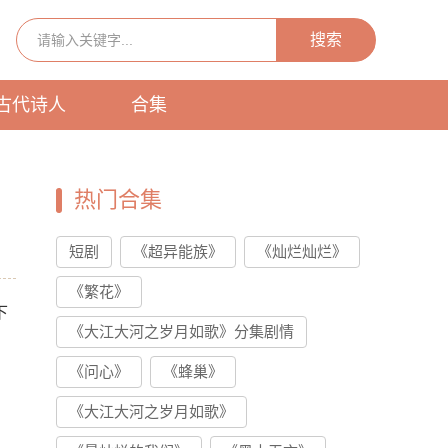
搜索
古代诗人
合集
热门合集
短剧
《超异能族》
《灿烂灿烂》
《繁花》
下
《大江大河之岁月如歌》分集剧情
《问心》
《蜂巢》
《大江大河之岁月如歌》