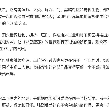
数走。它有魔法师、人类、洞穴、门、黑暗街区和奇怪生物，却
堂一起追查给自己施加魔法的人；魔法师世界里的烟家族也在追
上的正派或反派。
。洞穴世界脏乱、拥挤、压抑，像被废弃工业和地下街区拼接出
互相对照，让《异兽魔都》的世界观有了很强的辨识度。观众不
生命力”的气质。
身份线索继续推进，二阶堂的过去也被更多揭开。与此同时，烟
只围着主角二人转。多线叙事让这部作品变得更像一个不断扩张
情感牵绊。
它真正厉害的地方，是能把危险和可爱放在同一个场景里。前一
、蘑菇、餐馆和同伴。强烈反差让它不像单纯猎奇作品，更像一