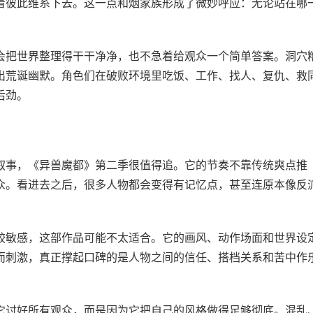
着彼此维系下去。这一点和烟家族形成了微妙呼应：无论站在哪
会把世界整理得干干净净，也不急着给观众一个简单答案。洞穴
出荒诞幽默。角色们在破败环境里吃饭、工作、找人、复仇、救
后劲。
叙事，《异兽魔都》第二季很值得追。它的节奏不靠传统爽点推
众。看进去之后，很多人物都会变得有记忆点，甚至连原本像反
较敏感，这部作品可能不太适合。它的画风、动作场面和世界设
而刺激，真正撑起口碑的是人物之间的信任、搭档关系和苦中作
它讨好所有观众，而是因为它把自己的风格做得足够彻底。混乱