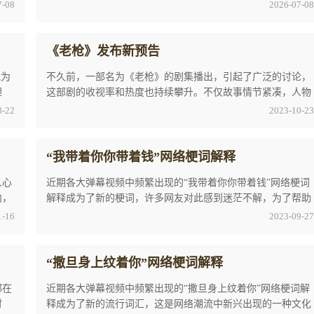
人物塑造也非常生动且富有张力，在观众心中留 ...
7-08
2026-07-08
《老枪》发布新预告
成为
不久前，一部名为《老枪》的剧集播出，引起了广泛的讨论，
理
这部剧的收视率和热度也持续攀升。不仅故事情节紧凑，人物
塑造也非常生动且富有张力，在观众心中留下深 ...
8-22
2023-10-23
“我带着你你带着钱”网络梗词解释
人心
近期各大弹幕视频中频繁出现的“我带着你你带着钱”网络梗词
内，
解释成为了新的梗词，许多网友对此感到迷茫不解，为了帮助
他们理解，我们整理了以下内容。“我带着你 ...
1-16
2023-09-27
“撒旦身上纹着你”网络梗词解释
都在
近期各大弹幕视频中频繁出现的“撒旦身上纹着你”网络梗词解
时
释成为了新的流行词汇，这是网络潮流中新兴出现的一种文化