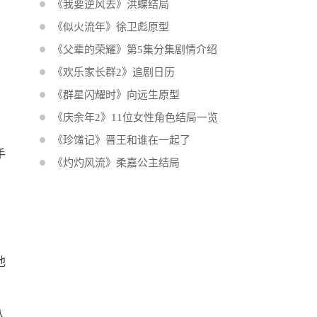
《我要逆风去》洪蝶结局
《似火流年》徐卫彪原型
《父辈的荣耀》第5集分集剧情介绍
《欢乐家长群2》追剧日历
《群星闪耀时》向远生原型
《庆余年2》11位女性角色结局一览
《珍馐记》晋王和谁在一起了
手
《灼灼风流》柔嘉公主结局
。
他
人