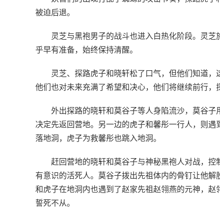
被迫后退。
灵芝与黑袍男子的战斗也进入白热化阶段。灵芝
乎早有准备，始终保持清醒。
灵芝、探路虎子和晓轩松了口气，但他们知道，
他们也对未来充满了希望和决心，他们将继续前行，
外出探路的晓轩和莫谷子等人身陷流沙，莫谷子
决定先返回营地。另一边的虎子和馨彤一行人，则遇
落地洞，虎子为救馨彤也跳入地洞。
赶回营地的晓轩和莫谷子与神秘黑袍人对战，控
有意识的活死人。莫谷子拨出先祖体内的骨钉让他解
和虎子在地洞内也遇到了赵家先祖赵翎燕的元神，赵
誓死不从。