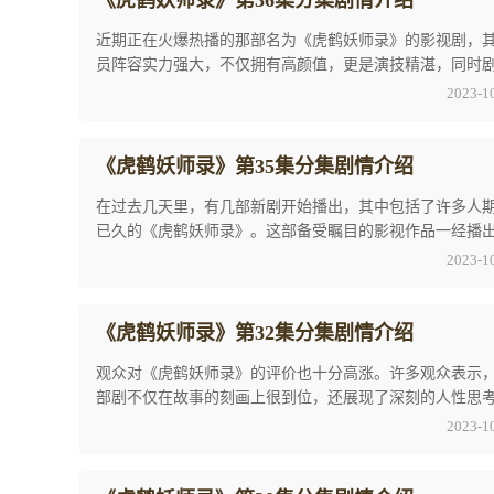
《虎鹤妖师录》第36集分集剧情介绍
近期正在火爆热播的那部名为《虎鹤妖师录》的影视剧，
员阵容实力强大，不仅拥有高颜值，更是演技精湛，同时
也非常吸引人。因此，这部剧吸引到了大批观众 ...
2023-1
《虎鹤妖师录》第35集分集剧情介绍
在过去几天里，有几部新剧开始播出，其中包括了许多人
已久的《虎鹤妖师录》。这部备受瞩目的影视作品一经播
便取得了巨大的成功和广泛的关注。不仅它的热 ...
2023-1
《虎鹤妖师录》第32集分集剧情介绍
观众对《虎鹤妖师录》的评价也十分高涨。许多观众表示
部剧不仅在故事的刻画上很到位，还展现了深刻的人性思
最近《虎鹤妖师录》第32集分集剧情介绍引起了 ...
2023-1