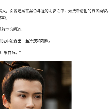
高大，面容隐藏在黑色斗篷的阴影之中，无法看清他的真实面貌
寒颤。
勇敢地询问道。
目光中透露出一丝冷漠和嘲讽。
后果自负。"