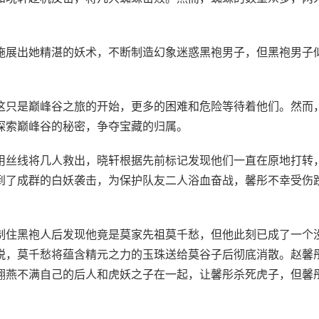
施展出她精湛的妖术，不断制造幻象迷惑黑袍男子，但黑袍男子
这只是巅峰谷之旅的开始，更多的困难和危险等待着他们。然而
探索巅峰谷的秘密，争夺宝藏的归属。
用丝线将几人救出，晓轩根据先前标记发现他们一直在原地打转
到了成群的白妖袭击，为保护队友二人浴血奋战，馨彤不幸受伤
制住黑袍人后发现他竟是莫家先祖莫千愁，但他此刻已成了一个
脱，莫千愁将蕴含精元之力的玉珠送给莫谷子后彻底消散。赵馨
翎燕不满自己的后人和虎妖之子在一起，让馨彤杀死虎子，但馨