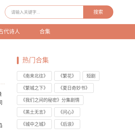
搜索
古代诗人
合集
热门合集
《南来北往》
《繁花》
短剧
《繁城之下》
《夏日奇妙书》
量
《我们之间的秘密》分集剧情
同
《黑土无言》
《问心》
《城中之城》
《后浪》
陷