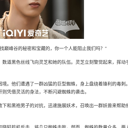
找巅峰谷的秘密和宝藏的，你一个人能阻止我们吗？"
，数道黑色丝线飞向灵芝和她的队伍。灵芝立刻警觉起来，挥动
困境。他们遭遇了一群凶猛的巨型蜘蛛，身上盘绕着锋利的毒刺
轩则凭借灵活的身法，不断闪避蜘蛛的袭击。
放下和黑袍男子的对抗，迅速施展妖术，召唤出一群妖兽来帮助
和晓轩趁机反击，将几只蜘蛛击败。然而，蜘蛛的数量众多，两