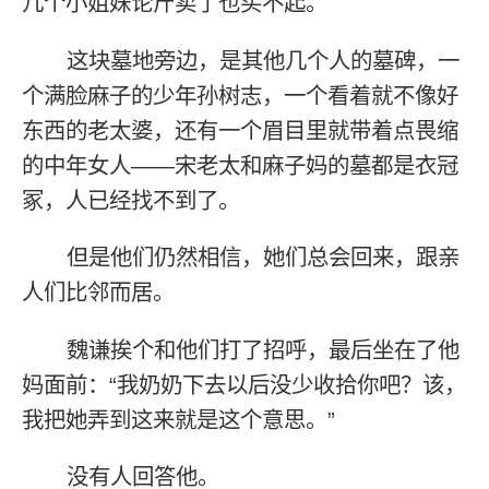
几个小姐妹论斤卖了也买不起。
这块墓地旁边，是其他几个人的墓碑，一
个满脸麻子的少年孙树志，一个看着就不像好
东西的老太婆，还有一个眉目里就带着点畏缩
的中年女人——宋老太和麻子妈的墓都是衣冠
冢，人已经找不到了。
但是他们仍然相信，她们总会回来，跟亲
人们比邻而居。
魏谦挨个和他们打了招呼，最后坐在了他
妈面前：“我奶奶下去以后没少收拾你吧？该，
我把她弄到这来就是这个意思。”
没有人回答他。