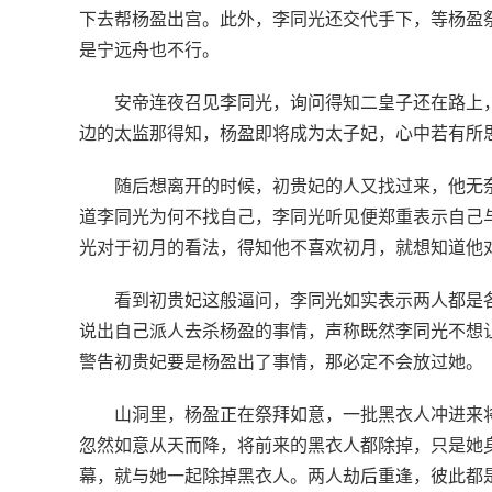
下去帮杨盈出宫。此外，李同光还交代手下，等杨盈
是宁远舟也不行。
安帝连夜召见李同光，询问得知二皇子还在路上
边的太监那得知，杨盈即将成为太子妃，心中若有所
随后想离开的时候，初贵妃的人又找过来，他无
道李同光为何不找自己，李同光听见便郑重表示自己
光对于初月的看法，得知他不喜欢初月，就想知道他
看到初贵妃这般逼问，李同光如实表示两人都是
说出自己派人去杀杨盈的事情，声称既然李同光不想
警告初贵妃要是杨盈出了事情，那必定不会放过她。
山洞里，杨盈正在祭拜如意，一批黑衣人冲进来
忽然如意从天而降，将前来的黑衣人都除掉，只是她
幕，就与她一起除掉黑衣人。两人劫后重逢，彼此都