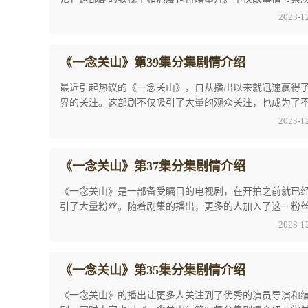
人物塑造也非常生动且富有张力，在观众心中留 ...
2023-1
《一念关山》第39集分集剧情介绍
最近引起热议的《一念关山》，自从播出以来就迅速赢得
界的关注。这部剧不仅吸引了大量的观众关注，也成为了
人的心头最爱。其中，大家最为关注的话题当属 ...
2023-1
《一念关山》第37集分集剧情介绍
《一念关山》是一部备受瞩目的电视剧，在开拍之前就已
引了大量粉丝。随着剧集的播出，更多的人加入了这一粉
体。许多观众都感到非常兴奋，期待能够看到更 ...
2023-1
《一念关山》第35集分集剧情介绍
《一念关山》的播出让更多人关注到了优秀的演员导演和