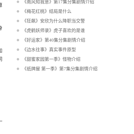
《南风知我意》第17集分集剧情介绍
算
《梅花红桃》结局是什么
《狂飙》安欣为什么降职当交警
身
《虎鹤妖师录》虎子喜欢的是谁
《好运家》第40集分集剧情介绍
《边水往事》真实事件原型
知
同
《甜蜜家园第一季》怪物介绍
《纸牌屋 第一季》第7集分集剧情介绍
，
，
。
一