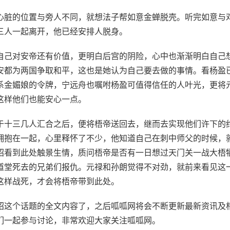
心脏的位置与旁人不同，就想法子帮如意金蝉脱壳。听完如意与
三人一起离开，他已经安排人脱身。
自己对安帝还有价值，更明白后宫的阴险，心中也渐渐明白自己
安都为两国争取和平，这也是她认为自己要去做的事情。看杨盈
系金媚娘的令牌，宁远舟也嘱咐杨盈可值得信任的人叶光，更将
这样他们也能安心一点。
于十三几人汇合之后，便将梧帝送回去，继而去实现他们许下的
拥抱在一起，心里释怀了不少，他知道自己在刺中师父的时候，
昭看到此处触景生情，质问梧帝是否有一日想过天门关一战大梧
道堂死去的兄弟们报仇。元禄和孙朗觉得不对劲，就前来看见这
这样战死，才会将梧帝带到此处。
介绍这个话题的全文内容了，之后呱呱网将会不断更新最新资讯及
们一起参与讨论，非常欢迎大家关注呱呱网。