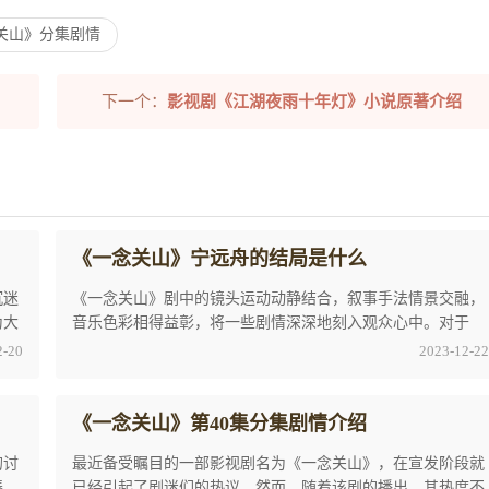
关山》分集剧情
下一个：
影视剧《江湖夜雨十年灯》小说原著介绍
《一念关山》宁远舟的结局是什么
沉迷
《一念关山》剧中的镜头运动动静结合，叙事手法情景交融，
为大
音乐色彩相得益彰，将一些剧情深深地刻入观众心中。对于
《一念关山》宁远舟的结局是什么相信大家还是有 ...
2-20
2023-12-22
《一念关山》第40集分集剧情介绍
的讨
最近备受瞩目的一部影视剧名为《一念关山》，在宣发阶段就
凑，
已经引起了剧迷们的热议。然而，随着该剧的播出，其热度不