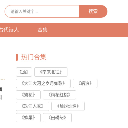
搜索
古代诗人
合集
热门合集
短剧
《南来北往》
《大江大河之岁月如歌》
《后浪》
播
《繁花》
《梅花红桃》
剧
《珠江人家》
《灿烂灿烂》
《蜂巢》
《田耕纪》