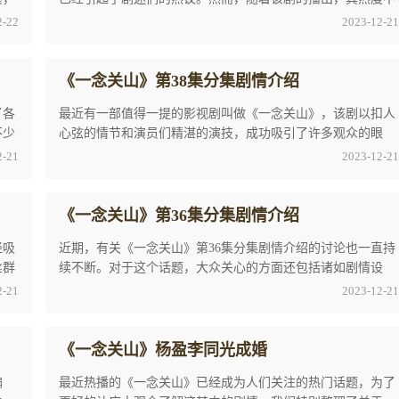
仅未减弱反而持续攀升，这也充分证明了观众们 ...
2-22
2023-12-21
《一念关山》第38集分集剧情介绍
了各
最近有一部值得一提的影视剧叫做《一念关山》，该剧以扣人
不少
心弦的情节和演员们精湛的演技，成功吸引了许多观众的眼
球。在各大社交媒体上也引发了大量的讨论和关注 ...
2-21
2023-12-21
《一念关山》第36集分集剧情介绍
经吸
近期，有关《一念关山》第36集分集剧情介绍的讨论也一直持
丝群
续不断。对于这个话题，大众关心的方面还包括诸如剧情设
定、演员表演、特效制作等等。根据这些小编特地 ...
2-21
2023-12-21
《一念关山》杨盈李同光成婚
编
最近热播的《一念关山》已经成为人们关注的热门话题，为了