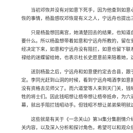
当初邓恢并没有对如意下死手，因为他查到如意
恢的事情，杨盈感叹邓恢是有义之人，宁远舟也提出
只是杨盈想回离宫，她清楚回去的结果，也知道
要什么。所以杨盈想带着如意和宁远舟所教的，留在
经决定下来，如意和宁远舟没有阻拦，如意也留下联
禄给的迷蝶留给她，也表示杜长史愿意前来陪着她，
送别杨盈之后，宁远舟和如意便约定去合县，跟
定。李同光赶到山洞的时候，看到宁远舟喝酒李如意
没有资格去见师父了。而六道堂等人来到天门关，钱
牲的将士们。因此钱昭想让梧帝想让梧帝抵命，为六
幕，就出手阻拦钱昭动手。但钱昭不想让弟弟柴明就
这些就是有关于《一念关山》第34集分集剧情
关内容，以及深入分析和探讨角色，希望可以和观众