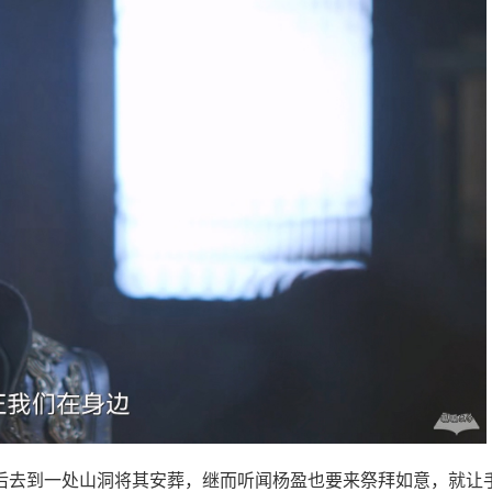
后去到一处山洞将其安葬，继而听闻杨盈也要来祭拜如意，就让