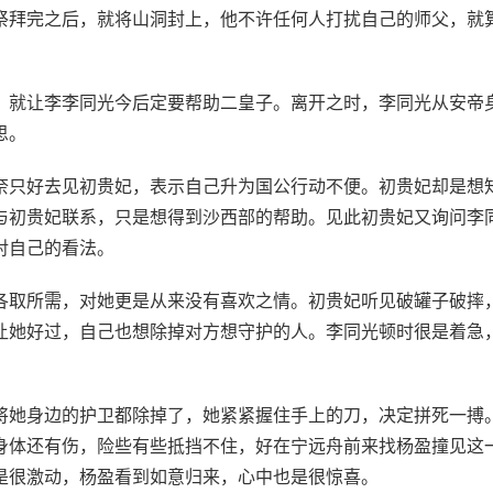
祭拜完之后，就将山洞封上，他不许任何人打扰自己的师父，就
，就让李李同光今后定要帮助二皇子。离开之时，李同光从安帝
思。
奈只好去见初贵妃，表示自己升为国公行动不便。初贵妃却是想
与初贵妃联系，只是想得到沙西部的帮助。见此初贵妃又询问李
对自己的看法。
各取所需，对她更是从来没有喜欢之情。初贵妃听见破罐子破摔
让她好过，自己也想除掉对方想守护的人。李同光顿时很是着急
将她身边的护卫都除掉了，她紧紧握住手上的刀，决定拼死一搏
身体还有伤，险些有些抵挡不住，好在宁远舟前来找杨盈撞见这
是很激动，杨盈看到如意归来，心中也是很惊喜。