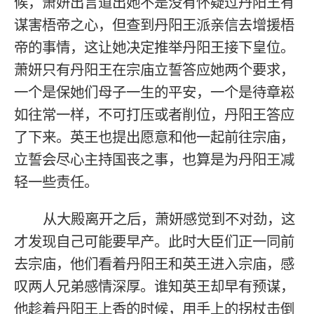
候，萧妍出言道出她不是没有怀疑过丹阳王有
谋害梧帝之心，但查到丹阳王派亲信去增援梧
帝的事情，这让她决定推举丹阳王接下皇位。
萧妍只有丹阳王在宗庙立誓答应她两个要求，
一个是保她们母子一生的平安，一个是待章崧
如往常一样，不可打压或者削位，丹阳王答应
了下来。英王也提出愿意和他一起前往宗庙，
立誓会尽心主持国丧之事，也算是为丹阳王减
轻一些责任。
从大殿离开之后，萧妍感觉到不对劲，这
才发现自己可能要早产。此时大臣们正一同前
去宗庙，他们看着丹阳王和英王进入宗庙，感
叹两人兄弟感情深厚。谁知英王却早有预谋，
他趁着丹阳王上香的时候，用手上的拐杖击倒