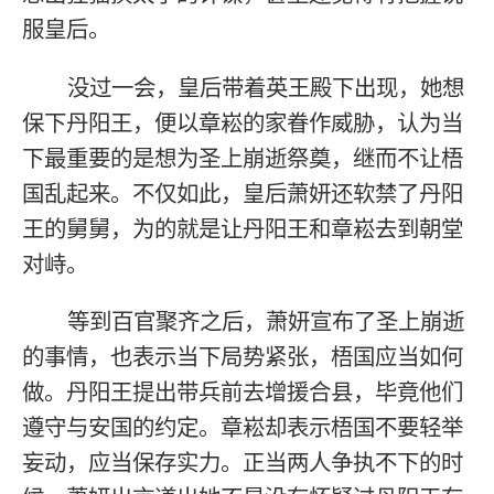
服皇后。
没过一会，皇后带着英王殿下出现，她想
保下丹阳王，便以章崧的家眷作威胁，认为当
下最重要的是想为圣上崩逝祭奠，继而不让梧
国乱起来。不仅如此，皇后萧妍还软禁了丹阳
王的舅舅，为的就是让丹阳王和章崧去到朝堂
对峙。
等到百官聚齐之后，萧妍宣布了圣上崩逝
的事情，也表示当下局势紧张，梧国应当如何
做。丹阳王提出带兵前去增援合县，毕竟他们
遵守与安国的约定。章崧却表示梧国不要轻举
妄动，应当保存实力。正当两人争执不下的时