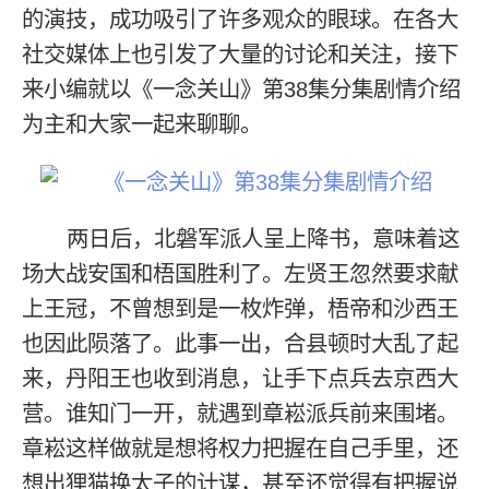
的演技，成功吸引了许多观众的眼球。在各大
社交媒体上也引发了大量的讨论和关注，接下
来小编就以《一念关山》第38集分集剧情介绍
为主和大家一起来聊聊。
两日后，北磐军派人呈上降书，意味着这
场大战安国和梧国胜利了。左贤王忽然要求献
上王冠，不曾想到是一枚炸弹，梧帝和沙西王
也因此陨落了。此事一出，合县顿时大乱了起
来，丹阳王也收到消息，让手下点兵去京西大
营。谁知门一开，就遇到章崧派兵前来围堵。
章崧这样做就是想将权力把握在自己手里，还
想出狸猫换太子的计谋，甚至还觉得有把握说