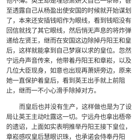
他不薄。英王却是埋怨萧妍欠自己一条命，甚
至透露自己从杨盈出使安国的时候就开始谋划
了，本来还安插钱昭作为眼线，看到钱昭没有
回信就找了其它眼线，然后悄无声息的将炸弹
递给左贤王，继而在安国这边除掉丹阳王和皇
后，这样就能拿到自己梦寐以求的皇位。忽然
宁远舟声音传来，他带着丹阳王和章崧，以及
几位大臣现身，如意也出现再萧妍旁边，原来
她一直保护着皇后，看到英王出手就上前阻
止，继而一不小心滑手除掉对方。
而皇后也并没有生产，这样做也是为了设
局让英王主动吐露这一切。宁远舟也拿出梧帝
的遗诏，上面如实表明推举丹阳王接下皇位，
章崧感叹皇后慧眼识珠，也承诺会侍奉丹阳