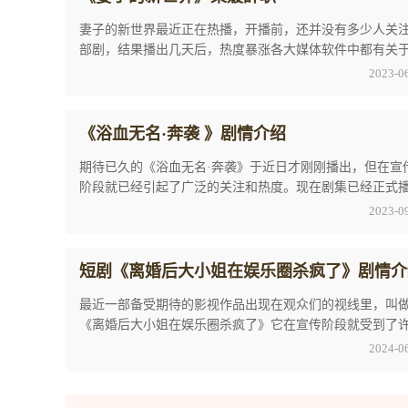
妻子的新世界最近正在热播，开播前，还并没有多少人关
部剧，结果播出几天后，热度暴涨各大媒体软件中都有关
部剧的资讯内容，特别是《妻子的新世界》梁媛 ...
2023-0
《浴血无名·奔袭 》剧情介绍
期待已久的《浴血无名·奔袭》于近日才刚刚播出，但在宣
阶段就已经引起了广泛的关注和热度。现在剧集已经正式
出，观众们对它的评价也一直不减，这充分证明了 ...
2023-0
短剧《离婚后大小姐在娱乐圈杀疯了》剧情介
最近一部备受期待的影视作品出现在观众们的视线里，叫
《离婚后大小姐在娱乐圈杀疯了》它在宣传阶段就受到了
关注和好评，让人们充满期待，而在开播后也一直 ...
2024-0