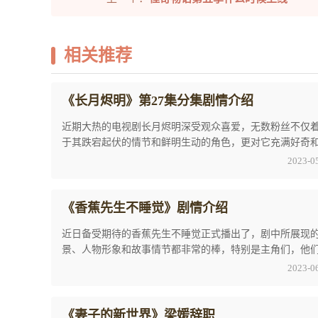
相关推荐
《长月烬明》第27集分集剧情介绍
近期大热的电视剧长月烬明深受观众喜爱，无数粉丝不仅
于其跌宕起伏的情节和鲜明生动的角色，更对它充满好奇
奋。其中《长月烬明》第27集分集剧情介绍是现 ...
2023-0
《香蕉先生不睡觉》剧情介绍
近日备受期待的香蕉先生不睡觉正式播出了，剧中所展现
景、人物形象和故事情节都非常的棒，特别是主角们，他
人物性格和情感表现，让观众们都得到了共鸣。 ...
2023-0
《妻子的新世界》梁媛辞职