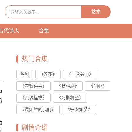
搜索
古代诗人
合集
热门合集
短剧
《繁花》
《一念关山》
《花轿喜事》
《长相思》
《问心》
现
《京城怪物》
《死期将至》
的
《最灿烂的我们》
《宁安如梦》
勃
剧情介绍
人