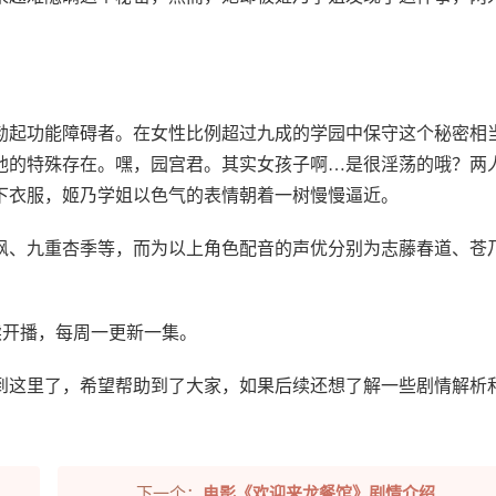
勃起功能障碍者。在女性比例超过九成的学园中保守这个秘密相
他的特殊存在。嘿，园宫君。其实女孩子啊…是很淫荡的哦？两
下衣服，姬乃学姐以色气的表情朝着一树慢慢逼近。
枫、九重杏季等，而为以上角色配音的声优分别为志藤春道、苍
陆续开播，每周一更新一集。
到这里了，希望帮助到了大家，如果后续还想了解一些剧情解析
下一个：
电影《欢迎来龙餐馆》剧情介绍