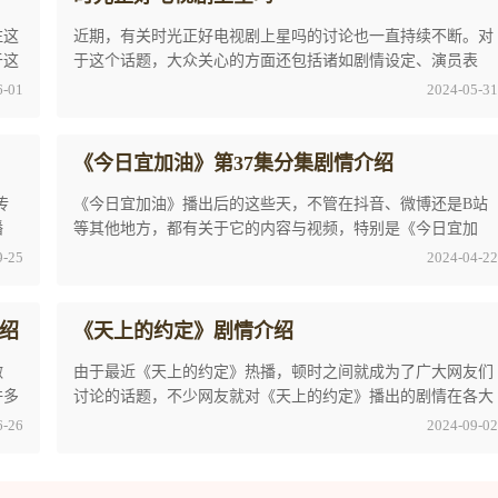
注这
近期，有关时光正好电视剧上星吗的讨论也一直持续不断。对
于这
于这个话题，大众关心的方面还包括诸如剧情设定、演员表
演、特效制作等等。根据这些小编特地来和大家进 ...
6-01
2024-05-31
《今日宜加油》第37集分集剧情介绍
传
《今日宜加油》播出后的这些天，不管在抖音、微博还是B站
播
等其他地方，都有关于它的内容与视频，特别是《今日宜加
油》第37集分集剧情介绍是最近观众们讨论的最多 ...
9-25
2024-04-22
绍
《天上的约定》剧情介绍
做
由于最近《天上的约定》热播，顿时之间就成为了广大网友们
许多
讨论的话题，不少网友就对《天上的约定》播出的剧情在各大
社交媒体中发表自己的看法，特别是关于《天上 ...
6-26
2024-09-02