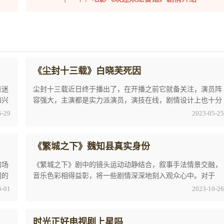
《尘封十三载》白晓芙死因
着迷
尘封十三载近日终于播出了，在开播之前它就备关注，演员阵
和兴
容强大，主演都是实力派演员，演技在线，剧情设计上也十分
出色。今天小编就以《尘封十三载》白晓芙死因 ...
5-29
2023-05-25
《繁城之下》魏知县真实身份
的场
《繁城之下》剧中的镜头运动动静结合，叙事手法情景交融，
们的
音乐色彩相得益彰，将一些剧情深深地刻入观众心中。对于
《繁城之下》魏知县真实身份相信大家还是有着小 ...
6-01
2023-10-26
时光正好电视剧上星吗