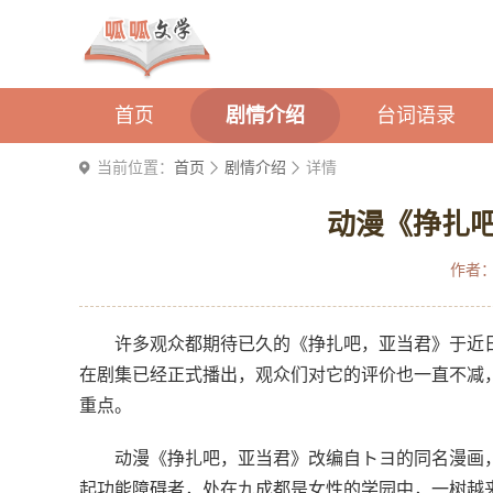
首页
剧情介绍
台词语录
当前位置：
首页
剧情介绍
详情
动漫《挣扎
作者
许多观众都期待已久的《挣扎吧，亚当君》于近
在剧集已经正式播出，观众们对它的评价也一直不减
重点。
动漫《挣扎吧，亚当君》改编自トヨ的同名漫画
起功能障碍者，处在九成都是女性的学园中，一树越