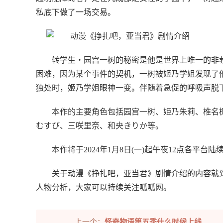
私底下做了一场交易。
转学生・园宫一树的秘密是他是世界上唯一的非
困难，因为某个事件的契机，一树被姬乃学姐发现了
独处时，姬乃学姐眼神一变。伴随着急促的呼吸声脱
本作的主要角色包括园宫一树、姫乃朱莉、椎名
むすび、三咲里奈、和央きりか等。
本作将于2024年1月8日(一)起午夜12点各平台
关于动漫《挣扎吧，亚当君》剧情介绍的内容就
人物分析，大家可以持续关注呱呱网。
上一个：
怪奇物语第五季什么时候上线