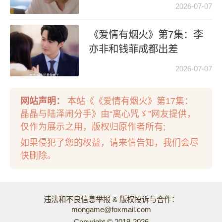
2026-07-07
《爱情有烟火》第7集：李
亦非和钱菲成都出差
2026-07-07
网站声明：
本站《《爱情有烟火》第17集：
晶晶与陆泽闹分手》由“离心咒ゞ”网友提供，
仅作为展示之用，版权归原作者所有;
如果侵犯了您的权益，请来信告知，我们会尽
快删除。
违法和不良信息举报 & 版权投诉与合作：
mongame@foxmail.com
Copyright © 2019-2026