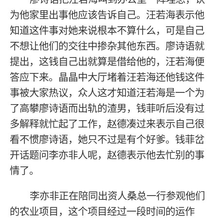
为他家里出事他应该告诉自己。汪若海表示他
知道这件事对她来说根本不算什么，可是自己
不想让他们的交往中掺杂其他东西。廖诗语就
提出，这钱自己出就算是借给他的，汪若海便
答应下来。晶晶中大厅堵着汪若海还他钱这件
事被大家热议，众人这才知道汪若海是一个为
了高攀廖诗语而出轨的渣男，钱菲听后没有过
多解释就忙起了工作，赵德凑过来表示自己很
看不惯廖诗语，她只不过是有个好爹。钱菲岔
开话题问李亦非人呢，赵德表示他去忙别的事
情了。
李亦非正在陪同出资人桑总一行参观他们
的农业项目，这个项目经过一段时间的运作