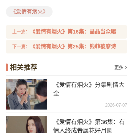
《爱情有烟火》
《爱情有烟火》第16集：晶晶当众曝
上一篇：
光汪若海要钱真相
《爱情有烟火》第25集：钱菲被廖诗
下一篇：
语针对退出保荐组
相关推荐
更多
《爱情有烟火》分集剧情大
全
2026-07-07
《爱情有烟火》第36集：有
情人终成眷属花好月圆