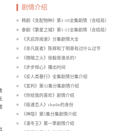
剧情介绍
韩剧《支配物种》第1-10全集剧情（含结局）
泰剧《繁星之城》第1-12全集剧情（含结局）
《天启异闻录》分集剧情大全
《非凡医者》陈辉和丁明章有过什么过节
《微暗之火》徐毅是谁杀的?
《步步倾心》播出时间
《反人类暴行》全集剧情分集介绍
《宣判》第32集分集剧情介绍
放
《你给我的喜欢》剧情介绍
元
《极速恋人》charlie的身份
团
《神隐》第5集分集剧情介绍
《凛冬王》第一季剧情介绍
出