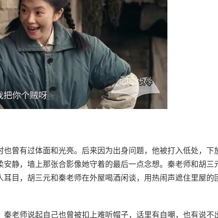
时也曾有过体面和光亮。后来因为出身问题，他被打入低处，下
柔安静，墙上那张合影像她守着的最后一点念想。秦老师和胡三
人耳目，胡三元和秦老师在外屋喝酒闲谈，用热闹声遮住里屋的
。秦老师说起自己也曾被扣上难听帽子，话里有自嘲，也有说不