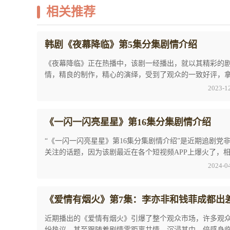
相关推荐
韩剧《夜幕降临》第5集分集剧情介绍
《夜幕降临》正在热播中，该剧一经播出，就以其精彩的
情，精良的制作，精心的演绎，受到了观众的一致好评，
了收视第一的宝座，是非常值得一看的好剧！允书 ...
2023-1
《一闪一闪亮星星》第16集分集剧情介绍
“《一闪一闪亮星星》第16集分集剧情介绍”是近期追剧党
关注的话题，因为该剧最近在各个短视频APP上爆火了，
小伙伴们也看到了不少的片段了，大家对于剧 ...
2024-0
《爱情有烟火》第7集：李亦非和钱菲成都出
近期播出的《爱情有烟火》引爆了整个观众市场，许多观
纷热议，甚至跟随着剧情零距离共情，沉浸其中，倍感身