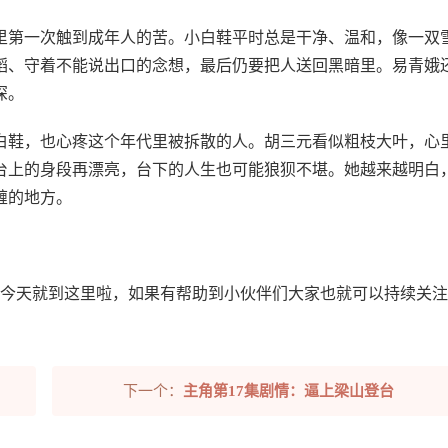
里第一次触到成年人的苦。小白鞋平时总是干净、温和，像一双
蹈、守着不能说出口的念想，最后仍要把人送回黑暗里。易青娥
深。
白鞋，也心疼这个年代里被拆散的人。胡三元看似粗枝大叶，心
台上的身段再漂亮，台下的人生也可能狼狈不堪。她越来越明白
缠的地方。
析今天就到这里啦，如果有帮助到小伙伴们大家也就可以持续关
下一个：
主角第17集剧情：逼上梁山登台