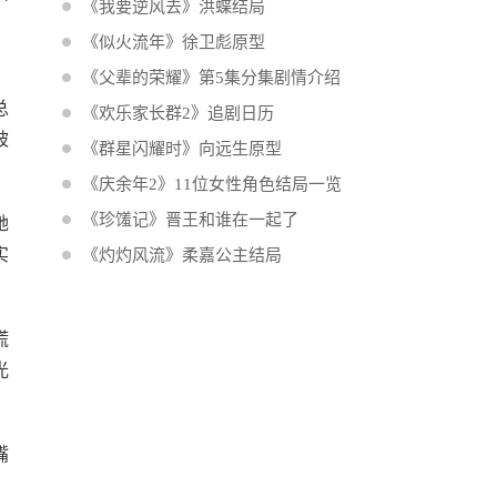
《我要逆风去》洪蝶结局
《似火流年》徐卫彪原型
《父辈的荣耀》第5集分集剧情介绍
总
《欢乐家长群2》追剧日历
被
《群星闪耀时》向远生原型
《庆余年2》11位女性角色结局一览
《珍馐记》晋王和谁在一起了
她
实
《灼灼风流》柔嘉公主结局
慌
光
嘴