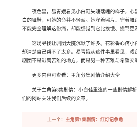
夜色里，易青娥看见小白鞋失魂落魄的样子，心
白的舞鞋，可她的命并不轻盈。她守着照片、守着舞
不能完全理解这份痛，却能感觉到它比挨饿、挨骂更
这场寻找让剧团大院沉默了许多。花彩香心疼小
却清楚自己帮不了太多。易青娥从这件事里看见，戏
剧团不是逃离苦难的地方，而是另一种苦难与希望交
更多内容可查看：主角分集剧情介绍大全
关于主角第8集剧情：小白鞋重逢的一些剧情解
们的网站关注我们后续的文章。
上一个：
主角第7集剧情：红灯记争角