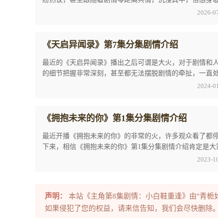
境。毋庸置疑，《爱情有烟火》第7集：李亦非 ...
2026-0
《天启异闻录》第7集分集剧情介绍
最近的《天启异闻录》播出之后可谓是大火，对于剧情和
的细节把握非常深刻，甚至都无法摆脱剧情的牵扯，一直
故事的情感旋涡中。《天启异闻录》第7集分集 ...
2024-0
《拥抱未来的你》第1集分集剧情介绍
最近开播《拥抱未来的你》的非常的火，许多观众看了都
下来，相信《拥抱未来的你》第1集分集剧情介绍肯定是大
想要了解想要知道的，所以以下就是小编就为广 ...
2023-1
声明：
本站《主角第8集剧情：小白鞋重逢》由"青栀
如果侵犯了您的权益，请来信告知，我们会尽快删除