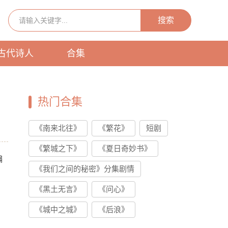
搜索
古代诗人
合集
热门合集
《南来北往》
《繁花》
短剧
《繁城之下》
《夏日奇妙书》
编
《我们之间的秘密》分集剧情
《黑土无言》
《问心》
《城中之城》
《后浪》