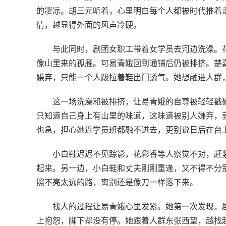
的凄凉。胡三元听着，心里明白每个人都被时代推着
情，越显得外面的风声冷硬。
与此同时，剧团女职工带着女学员去河边洗澡。
像山里来的孤雁。可易青娥回到通铺后仍被排挤。楚
嫌弃，只能一个人趿拉着鞋出门透气。她想融进人群
这一场洗澡和被排挤，让易青娥的自尊被轻轻戳
只知道自己身上有山里的味道，这味道被别人嫌弃，
也急，担心她连学员班都融不进去，更别说日后在台
小白鞋迟迟不见踪影，花彩香等人察觉不对，赶
起来。另一边，小白鞋和丈夫刚刚重逢，又不得不分
照不亮太远的路，离别还是像刀一样落下来。
找人的过程让易青娥心里发紧。她第一次发现，
上抱怨，脚下却没有停。她跟着人群东张西望，越找