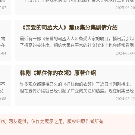
关于它的资讯。《白蛇传·情》重映定档目前是 ...
7-07
2025-06-20
《亲爱的司丞大人》第18集分集剧情介绍
人物
最近有一部《亲爱的司丞大人》备受大家的瞩目，播出后引起
处在
了极高的关注度。相信大家在平常的社交媒体上也会经常看到
有关它的新闻和剧情分析。特别是其中《亲爱的 ...
1-04
2024-03-04
韩剧《抓住你的衣领》原著介绍
停不
许多观众都期待已久的《抓住你的衣领》于近日才刚刚播出，
家
但在宣传阶段就已经引起了广泛的关注和热度。现在剧集已经
正式播出，观众们对它的评价也一直不减，特别 ...
0-08
2024-03-12
如初"网友提供，仅作为展示之用，版权归原作者所有;
。