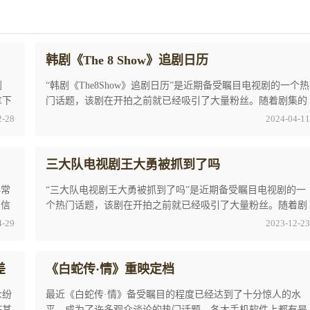
韩剧《The 8 Show》追剧日历
剧
“韩剧《The8Show》追剧日历”是近期备受瞩目电视剧的一个热
拿下
门话题，该剧在开拍之前就已经吸引了大量粉丝。随着剧集的
播出，更多的人加入了这一粉丝群体。许多观 ...
2-28
2024-04-11
三大队电视剧王大勇被抓到了吗
非常
“三大队电视剧王大勇被抓到了吗”是近期备受瞩目电视剧的一
相信
个热门话题，该剧在开拍之前就已经吸引了大量粉丝。随着剧
集的播出，更多的人加入了这一粉丝群体。许 ...
4-29
2023-12-23
差
《白蛇传·情》重映定档
众纷
最近《白蛇传·情》备受瞩目的程度已经达到了十分惊人的水
临其
平，成为了许多观众谈论的热门话题，各大手机软件上都有是