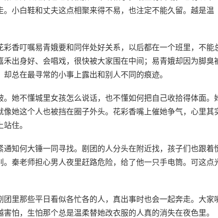
走。小白鞋和丈夫这点相聚来得不易，也注定不能久留。越是温
花彩香叮嘱易青娥要和同伴处好关系，以后都在一个班里，不能
嘉禾出身好、会唱戏，很快被大家围在中间；易青娥却因为脚臭
，却总在最寻常的小事上露出和别人不同的痕迹。
破。她不懂城里女孩怎么说话，也不懂如何把自己收拾得体面。
就像她这个人也被挡在圈子外头。花彩香嘴上催她争气，心里其
上站住。
紧通知何大锤一同寻找。剧团的人分头在附近找，孩子们也跟着
别。秦老师担心男人夜里赶路危险，给了他一只手电筒。可这点
剧团里那些平日看似各忙各的人，真出事时也会一起奔走。大家
越害怕，生怕那个总是温柔替她改衣服的人真的消失在夜色里。