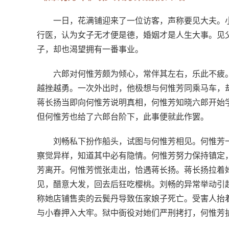
一日，花满铺迎来了一位访客，声称要见大夫。
行医，认为女子无才便是德，婚姻才是人生大事。见
子，却也渴望拥有一番事业。
六郎对何惟芳颇为倾心，常伴其左右，乐此不疲
越挫越勇。一次外出时，他极想与何惟芳同乘马车，
蒋长扬当即向何惟芳说明真相，何惟芳知晓六郎开始
但何惟芳也给了六郎台阶下，此事便就此作罢。
刘畅私下扮作船头，试图与何惟芳相见。何惟芳
察觉异样，知道其中必有隐情。何惟芳努力保持镇定
芳离开。何惟芳慌张走出，恰遇蒋长扬。蒋长扬拉着
见，醋意大发，回去后狂吃樱桃。刘畅的异常举动引
称她店铺售卖的云鬓丹导致伍家娘子死亡。受害人抬
与小春押入大牢。狱中衙役对她们严刑拷打，何惟芳