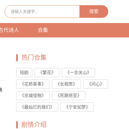
搜索
古代诗人
合集
热门合集
短剧
《繁花》
《一念关山》
《花轿喜事》
《长相思》
《问心》
绣
《京城怪物》
《死期将至》
《最灿烂的我们》
《宁安如梦》
剧情介绍