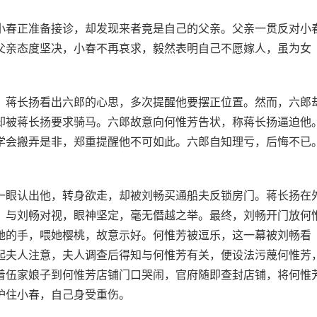
小春正准备接诊，却发现来者竟是自己的父亲。父亲一贯反对小
父亲态度坚决，小春不再哀求，毅然表明自己不愿嫁人，虽为女
。蒋长扬看出六郎的心思，多次提醒他要摆正位置。然而，六郎
却被蒋长扬要求骑马。六郎故意向何惟芳告状，称蒋长扬逼迫他
学会搬弄是非，郑重提醒他不可如此。六郎自知理亏，后悔不已
一眼认出他，转身欲走，却被刘畅买通船夫反锁房门。蒋长扬在
，与刘畅对视，眼神坚定，毫无僭越之举。最终，刘畅开门放何
她的手，喂她樱桃，故意示好。何惟芳被逗乐，这一幕被刘畅看
起夫人注意，夫人调查后得知与何惟芳有关，便设法污蔑何惟芳
着伍家娘子到何惟芳店铺门口哭闹，官府随即查封店铺，将何惟
护住小春，自己身受重伤。