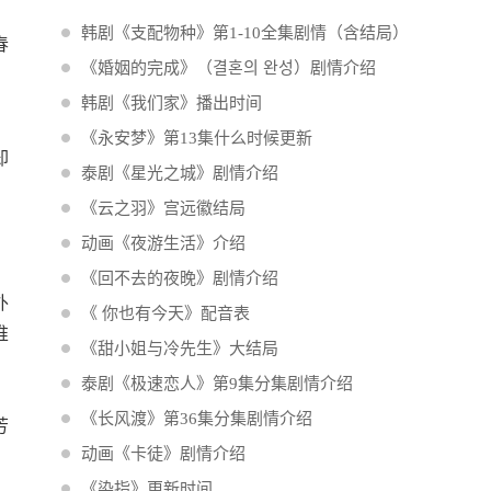
韩剧《支配物种》第1-10全集剧情（含结局）
春
《婚姻的完成》（결혼의 완성）剧情介绍
韩剧《我们家》播出时间
《永安梦》第13集什么时候更新
却
泰剧《星光之城》剧情介绍
。
《云之羽》宫远徽结局
。
动画《夜游生活》介绍
《回不去的夜晚》剧情介绍
外
《 你也有今天》配音表
惟
《甜小姐与冷先生》大结局
泰剧《极速恋人》第9集分集剧情介绍
，
《长风渡》第36集分集剧情介绍
芳
动画《卡徒》剧情介绍
《染指》更新时间