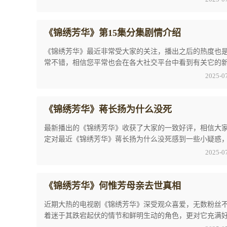
《锦绣芳华》第15集分集剧情介绍
《锦绣芳华》最近非常受大家的关注，播出之后的热度也
常不错，相信您平常也会在各大社交平台中看到有关它的
和剧情分析，特别《锦绣芳华》第15集分集剧情 ...
2025-0
《锦绣芳华》蒋长扬为什么没死
最新播出的《锦绣芳华》收获了大家的一致好评，相信大
定对最近《锦绣芳华》蒋长扬为什么没死感到一些小疑惑
下内容是小编为广大观众们精心整理的分析。在 ...
2025-0
《锦绣芳华》何惟芳母亲去世真相
近期大热的电视剧《锦绣芳华》深受观众喜爱，无数粉丝
着迷于其跌宕起伏的情节和鲜明生动的角色，更对它充满
和兴奋。其中《锦绣芳华》何惟芳母亲去世真相 ...