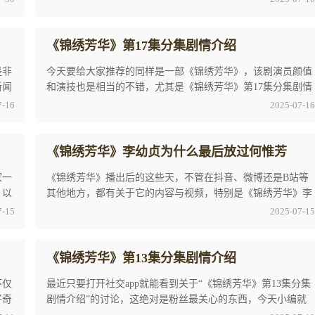
《锦绣芳华》第17集分集剧情介绍
是非
今天要给大家推荐的同样是一部《锦绣芳华》，该剧演员颜值
新闻
和演技也是相当的不错，尤其是《锦绣芳华》第17集分集剧情
介绍关于这个话题相信大家也是充满了疑惑，就 ...
7-16
2025-07-16
《锦绣芳华》李幼贞为什么最后放过何惟芳
家一
《锦绣芳华》播出后的这些天，不管在抖音、微博还是B站等
，以
其他地方，都有关于它的内容与视频，特别是《锦绣芳华》李
幼贞为什么最后放过何惟芳是最近观众们讨论的 ...
7-15
2025-07-15
《锦绣芳华》第13集分集剧情介绍
不仅
最近只要打开社交app就能看到关于“《锦绣芳华》第13集分集
好奇
剧情介绍”的讨论，这绝对是粉丝最关心的东西，今天小编就
和大家一起探讨一下关于《锦绣芳华》第13集 ...