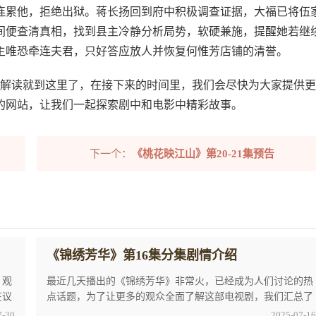
连累他，拒绝出狱。蒋长扬回到府中积极调查证据，大福已将伍
间便查清真相，找到县主冷静分析局势，软硬兼施，提醒她若继
主唯恐牵连夫君，只好答应放人并恢复何惟芳店铺的清誉。
的解读就到这里了，在接下来的时间里，我们会尽快为大家提供
的网站，让我们一起探索剧中和电影中精彩故事。
下一个：
《桃花映江山》第20-21集预告
《锦绣芳华》第16集分集剧情介绍
，观
最近几天播出的《锦绣芳华》非常火，已经成为人们讨论的热
在议
点话题，为了让更多的观众全面了解这部电视剧，我们汇总了
以下关于《锦绣芳华》第16集分集剧情介绍的内 ...
7-30
2025-07-16