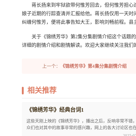
蒋长扬来到牢狱欲带何惟芳回去，但何惟芳担心
娘子近期的行踪查清并汇报给他。蒋长扬仅用一天时
纠缠何惟芳，便将此事告知大王，影响刘畅前程。县
关于《锦绣芳华》第2集分集剧情介绍这个话题
详细的剧情介绍和剧情解读。欢迎大家继续关注我们
上一个：
《锦绣芳华》第4集分集剧情介绍
相关推荐
《锦绣芳华》经典台词1
这些天刚上映的《锦绣芳华》，播出之后，反响非常不错
众们也对其中的故事非常的感兴趣，网上的各大讨论区也
论纷纷，特别是关于《锦绣芳华》经典台词1这 ...
2025-0