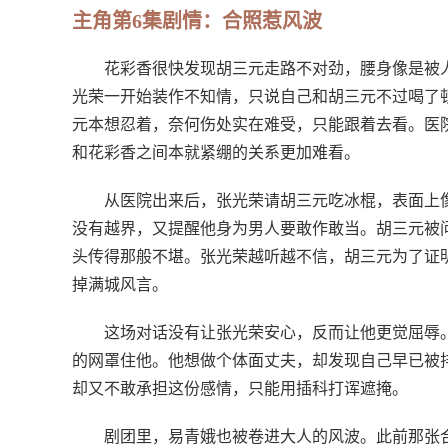
主角第6集剧情：合照惹风波
花彩香很快发现胡三元走路不对劲，腰身像是被
光荣一开始装作不知情，只说自己和胡三元不过喝了
元本想忍着，奈何伤处实在难受，只能跟着去看。医
和花彩香之间本就紧绷的关系更加难看。
从医院出来后，张光荣请胡三元吃冰棍，表面上
没有越界，又提醒他身为男人要敢作敢当。胡三元被
头传得那般不堪。张光荣越听越不信，胡三元为了证
掉满城风言。
这场对话没有让张光荣安心，反而让他更觉屈辱
的网罩住他。他想做个体面丈夫，却发现自己早已被
却又不敢承担这份感情，只能用插科打诨遮掩。
剧团里，易青娥也被卷进大人的风波。此前那张