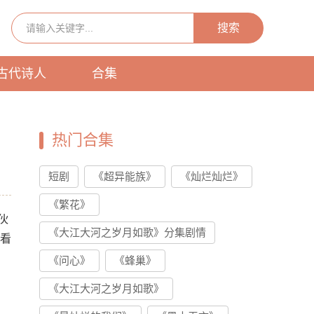
搜索
古代诗人
合集
热门合集
短剧
《超异能族》
《灿烂灿烂》
《繁花》
伙
《大江大河之岁月如歌》分集剧情
来看
《问心》
《蜂巢》
《大江大河之岁月如歌》