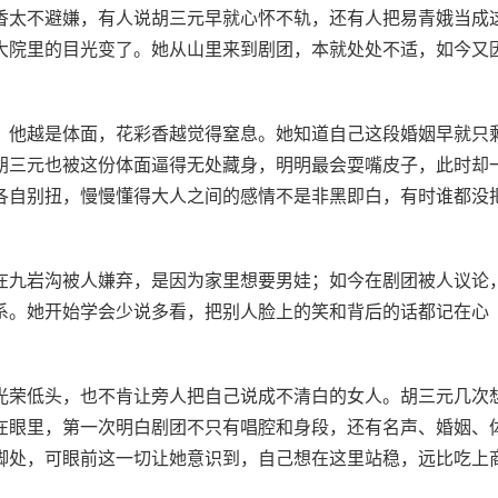
香太不避嫌，有人说胡三元早就心怀不轨，还有人把易青娥当成
大院里的目光变了。她从山里来到剧团，本就处处不适，如今又
。他越是体面，花彩香越觉得窒息。她知道自己这段婚姻早就只
胡三元也被这份体面逼得无处藏身，明明最会耍嘴皮子，此时却
各自别扭，慢慢懂得大人之间的感情不是非黑即白，有时谁都没
在九岩沟被人嫌弃，是因为家里想要男娃；如今在剧团被人议论
系。她开始学会少说多看，把别人脸上的笑和背后的话都记在心
光荣低头，也不肯让旁人把自己说成不清白的女人。胡三元几次
在眼里，第一次明白剧团不只有唱腔和身段，还有名声、婚姻、
脚处，可眼前这一切让她意识到，自己想在这里站稳，远比吃上