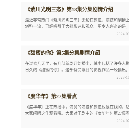
《紫川光明三杰》第18集分集剧情介绍
最近非常热门《紫川光明三杰》无论在颜值、演技和剧情
堪称一流，已经吸引了大批影迷和观众。更令人兴奋的是
中的一些热门话题引起了广泛的讨论，其中《紫 ...
2024-0
《甜蜜的你》第5集分集剧情介绍
在过去几天里，有几部新剧开始播出，其中包括了许多人
已久的《甜蜜的你》。这部备受瞩目的影视作品一经播出
取得了巨大的成功和广泛的关注。不仅它的热度 ...
2023-1
《度华年》第27集看点
《度华年》正在热播中，演员的演技和颜值也是在线的，
大家闲暇之作观看哦。大家对于剧中的《度华年》第27集
讨论度也是非常的高，今天小编就带大家一起来 ...
2024-0