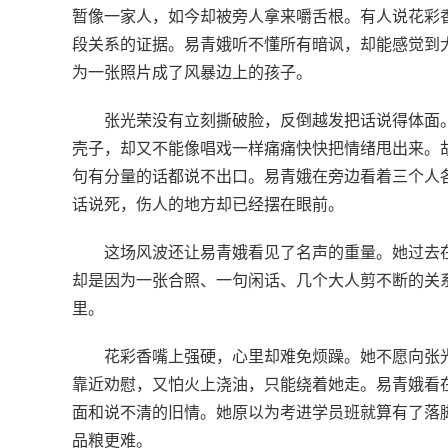
暂像一家人，如今却被旁人拿来嚼舌根。有人说花彩
段关系的证据。易青娥听不懂所有暗讽，却能感觉到
为一张照片成了风暴边上的孩子。
张光荣没有立刻撕破脸，反倒越发把话说得体面
壳子，却又不能像唱戏一样痛痛快快把情绪甩出来。
句有分量的话都说不出口。易青娥在旁边看着三个人
话说死，伤人的地方却已经摆在眼前。
这场风波还让易青娥看见了名声的重量。她过去
却是因为一张合照、一句闲话、几个大人剪不断的关
里。
花彩香嘴上强硬，心里却难免烦躁。她不愿向张
靠近劝慰，又怕火上浇油，只能绕着她走。易青娥看
面和说不清的旧情。她原以为考进学员班就算有了落
品粮更难。