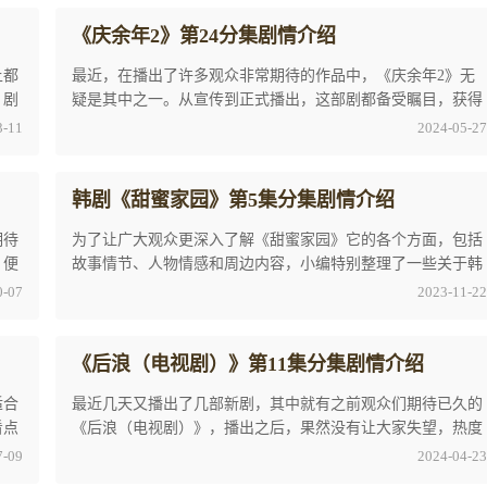
《庆余年2》第24分集剧情介绍
上都
最近，在播出了许多观众非常期待的作品中，《庆余年2》无
，剧
疑是其中之一。从宣传到正式播出，这部剧都备受瞩目，获得
了良好的热度和人气，播出之后关于《庆余年2》 ...
3-11
2024-05-27
韩剧《甜蜜家园》第5集分集剧情介绍
期待
为了让广大观众更深入了解《甜蜜家园》它的各个方面，包括
，便
故事情节、人物情感和周边内容，小编特别整理了一些关于韩
剧《甜蜜家园》第5集分集剧情介绍的内容，希 ...
0-07
2023-11-22
《后浪（电视剧）》第11集分集剧情介绍
适合
最近几天又播出了几部新剧，其中就有之前观众们期待已久的
看点
《后浪（电视剧）》，播出之后，果然没有让大家失望，热度
高居不下，各大社交平台也是频繁上热搜，接下 ...
7-09
2024-04-23