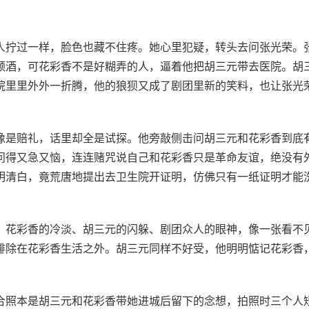
人拧过一样，脸色也藏不住疼。她心里犯疑，转头去问张光荣。
顿酒，可花彩香不是好糊弄的人，逼着他把胡三元带去医院。胡
院里里外外一折腾，他的狼狈又成了剧团里新的笑料，也让张光
像是赔礼，话里却全是试探。他旁敲侧击问胡三元和花彩香到底
问得又急又恼，连连赌咒说自己和花彩香只是革命友谊，绝没有
明清白，竟荒唐地提出去卫生院开证明，仿佛只有一纸证明才能
。花彩香的冷淡、胡三元的闪躲、剧团众人的眼神，像一张看不
排除在花彩香生活之外。胡三元同样不好受，他明明惦记花彩香
合照本是胡三元和花彩香带她进城后留下的念想，拍照时三个人