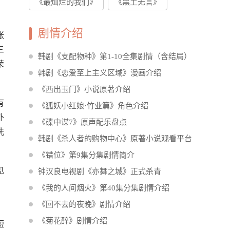
《最灿烂的我们》
《黑土无言》
剧情介绍
张
三
韩剧《支配物种》第1-10全集剧情（含结局）
荣
韩剧《恋爱至上主义区域》漫画介绍
《西出玉门》小说原著介绍
有
《狐妖小红娘·竹业篇》角色介绍
外
《碟中谍7》原声配乐盘点
洗
韩剧《杀人者的购物中心》原著小说观看平台
介绍
《错位》第9集分集剧情简介
见
钟汉良电视剧《亦舞之城》正式杀青
，
《我的人间烟火》第40集分集剧情介绍
《回不去的夜晚》剧情介绍
《菊花醉》剧情介绍
短