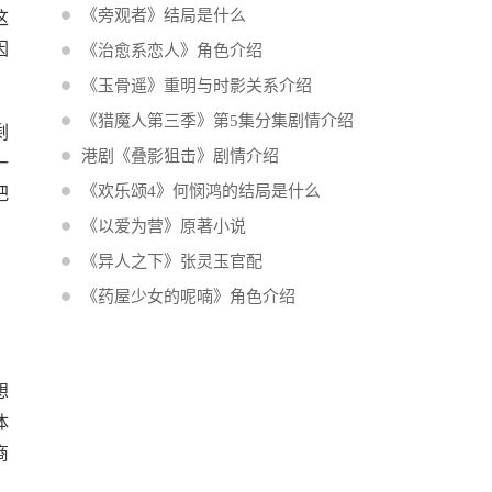
《旁观者》结局是什么
这
因
《治愈系恋人》角色介绍
《玉骨遥》重明与时影关系介绍
《猎魔人第三季》第5集分集剧情介绍
剩
港剧《叠影狙击》剧情介绍
一
《欢乐颂4》何悯鸿的结局是什么
把
《以爱为营》原著小说
《异人之下》张灵玉官配
，
《药屋少女的呢喃》角色介绍
想
体
商