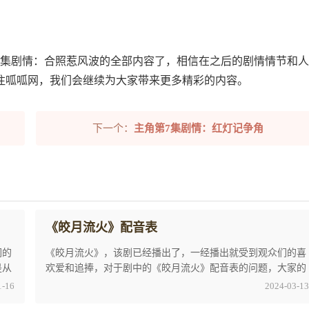
6集剧情：合照惹风波的全部内容了，相信在之后的剧情情节和
注呱呱网，我们会继续为大家带来更多精彩的内容。
下一个：
主角第7集剧情：红灯记争角
《皎月流火》配音表
们的
《皎月流火》，该剧已经播出了，一经播出就受到观众们的喜
是从
欢爱和追捧，对于剧中的《皎月流火》配音表的问题，大家的
讨论热度居高不下，以下就是小编就为广大观众 ...
1-16
2024-03-13