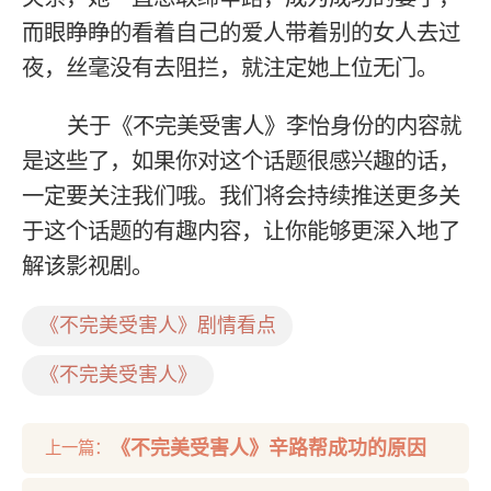
而眼睁睁的看着自己的爱人带着别的女人去过
夜，丝毫没有去阻拦，就注定她上位无门。
关于《不完美受害人》李怡身份的内容就
是这些了，如果你对这个话题很感兴趣的话，
一定要关注我们哦。我们将会持续推送更多关
于这个话题的有趣内容，让你能够更深入地了
解该影视剧。
《不完美受害人》剧情看点
《不完美受害人》
《不完美受害人》辛路帮成功的原因
上一篇：