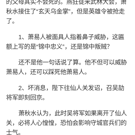
的父母其实不会死的。燕狂徒来武林大会，萧
秋水接住了“玄天乌金掌”，但是英雄令被抢走
了。
1、萧易人被面具人指着鼻子威胁，这匾
额上写的是“锦中忠义”，还是锦中叛贼？
还不是他一句话说了算。他不但可以威胁
萧易人，还可以踩死他萧易人。
2、坏消息，陛下往仙人关发诏，召吴劼
将军即刻回京。
萧秋水认为，此时吴将军如果离开了仙人
关，必将人心惶惶，恐怕会影响守城官兵们的
士气。