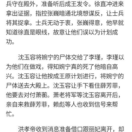
兵守在殿外，准备听后成王发令。徐直冲进来
拿出证据，指控张巍暗通北境想谋反，让士兵
将其捉拿。士兵无动于衷，张巍得意，他早就
知道徐直是眼线，故意让他们误以为计划成
功。
沈玉容将婉宁的尸体交给了李瑾，李瑾以
为他们在做戏，得知婉宁真的死了他暗自高
兴。沈玉容让他按成王原计划进行，将婉宁的
尸体送去大殿上。沈玉容让手下看住薛芳菲，
他要去对付萧蘅。萧老将军等沈玉容离开后，
亲自来救薛芳菲，赖彪等人也收到信号来帮
忙。
洪孝帝收到消息准备借口跟丽妃离开，却