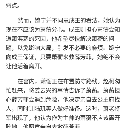
弱点。
然而，婉宁并不同意成王的看法，她认为
现在不应该为萧蘅分心。成王则担心萧蘅会知
道萧溟寒的死因，他希望尽快解决萧蘅的问
题，以免影响大局，引发不必要的麻烦。婉宁
向成王保证，只要萧蘅来救薛芳菲，她绝不会
让他活着离开。
在宫内，萧蘅正在布置防守路线。赵柯匆
忙赶来，将姜云兴的事情告诉了萧蘅。萧蘅担
心薛芳菲会遇到危险，他决定亲自去公主府找
人，同时让陆玑等人做好准备。这时，萧老将
军出现了，他认为作为主帅的萧蘅不应该离开
阵地，他愿意亲自去救薛芳菲。