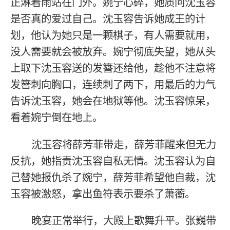
正淋着雨站在门外。婉宁心碎，她质问沈玉容
是否真的爱过自己。沈玉容告诉她成王的计
划，他认为她只是一颗棋子，有人需要就用，
没人需要就会被放弃。婉宁彻底失望，她从头
上取下沈玉容送的发簪还给他，趁他不注意将
发簪刺向胸口，连续刺了两下，用最后的力气
告诉沈玉容，她会在地狱等他。沈玉容惊呆，
看着婉宁倒在地上。
沈玉容将薛芳菲带走，薛芳菲醒来但无力
反抗，她指责沈玉容自私无情。沈玉容认为自
己替她报仇杀了婉宁，薛芳菲希望他自裁，沈
玉容被激怒，拿出鱼符表示要杀了萧蘅。
晚宴正常举行，大殿上歌舞升平。张巍带