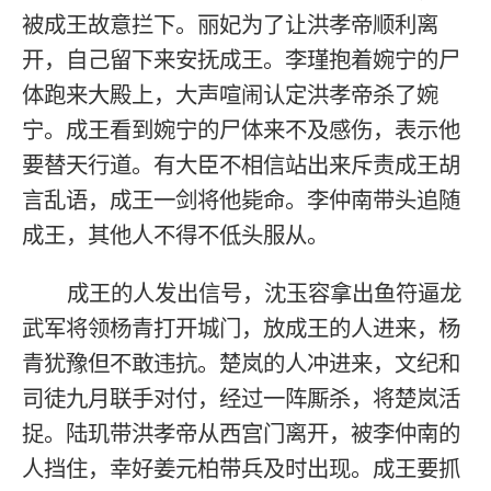
被成王故意拦下。丽妃为了让洪孝帝顺利离
开，自己留下来安抚成王。李瑾抱着婉宁的尸
体跑来大殿上，大声喧闹认定洪孝帝杀了婉
宁。成王看到婉宁的尸体来不及感伤，表示他
要替天行道。有大臣不相信站出来斥责成王胡
言乱语，成王一剑将他毙命。李仲南带头追随
成王，其他人不得不低头服从。
成王的人发出信号，沈玉容拿出鱼符逼龙
武军将领杨青打开城门，放成王的人进来，杨
青犹豫但不敢违抗。楚岚的人冲进来，文纪和
司徒九月联手对付，经过一阵厮杀，将楚岚活
捉。陆玑带洪孝帝从西宫门离开，被李仲南的
人挡住，幸好姜元柏带兵及时出现。成王要抓