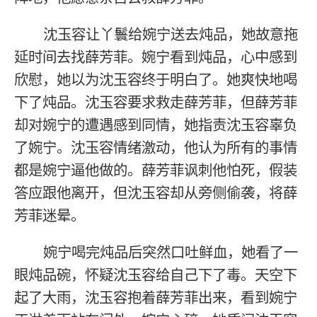
沈玉容让丫鬟给婉宁送去炖品，她故意拖
延时间去找薛芳菲。婉宁看到炖品，心中感到
欣慰，她以为沈玉容终于明白了。她爽快地喝
下了炖品。沈玉容要求救走薛芳菲，但薛芳菲
却对婉宁的遭遇感到同情，她指责沈玉容辜负
了婉宁。沈玉容情绪激动，他认为所有的事情
都是婉宁逼他做的。薛芳菲讽刺他怕死，假装
答应跟他离开，但沈玉容却从旁侧偷袭，将薛
芳菲迷晕。
婉宁喝完炖品后突然口吐鲜血，她看了一
眼炖品碗，怀疑沈玉容给自己下了毒。天空下
起了大雨，沈玉容抱着薛芳菲出来，看到婉宁