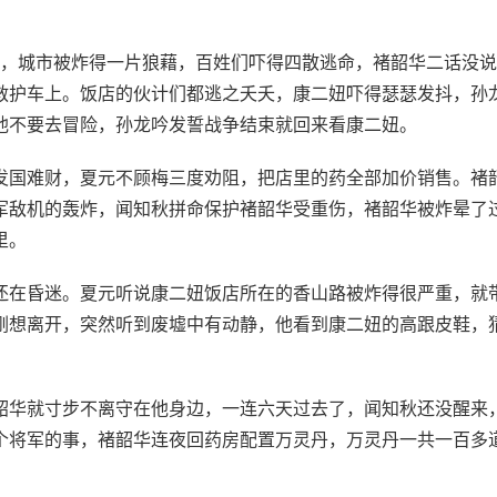
炸上海，城市被炸得一片狼藉，百姓们吓得四散逃命，褚韶华二话没
救护车上。饭店的伙计们都逃之夭夭，康二妞吓得瑟瑟发抖，孙
他不要去冒险，孙龙吟发誓战争结束就回来看康二妞。
发国难财，夏元不顾梅三度劝阻，把店里的药全部加价销售。褚
军敌机的轰炸，闻知秋拼命保护褚韶华受重伤，褚韶华被炸晕了
里。
还在昏迷。夏元听说康二妞饭店所在的香山路被炸得很严重，就
刚想离开，突然听到废墟中有动静，他看到康二妞的高跟皮鞋，
。
韶华就寸步不离守在他身边，一连六天过去了，闻知秋还没醒来
个将军的事，褚韶华连夜回药房配置万灵丹，万灵丹一共一百多