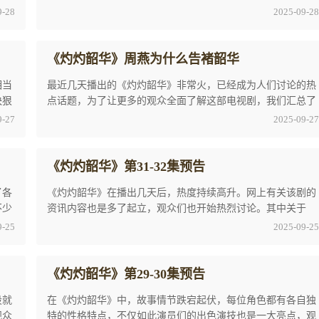
于它内容，网友们纷纷展开热烈的讨论，不少人 ...
9-28
2025-09-28
《灼灼韶华》周燕为什么告褚韶华
相当
最近几天播出的《灼灼韶华》非常火，已经成为人们讨论的热
快狠
点话题，为了让更多的观众全面了解这部电视剧，我们汇总了
以下关于《灼灼韶华》周燕为什么告褚韶华的内 ...
9-27
2025-09-27
《灼灼韶华》第31-32集预告
了各
《灼灼韶华》在播出几天后，热度持续高升。网上有关该剧的
不少
资讯内容也是多了起立，观众们也开始热烈讨论。其中关于
《灼灼韶华》第31-32集预告这一话题成为近期最 ...
9-25
2025-09-25
《灼灼韶华》第29-30集预告
段就
在《灼灼韶华》中，故事情节跌宕起伏，每位角色都有各自独
观众
特的性格特点，不仅如此演员们的出色演技也是一大亮点，观