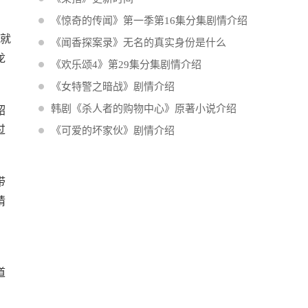
《惊奇的传闻》第一季第16集分集剧情介绍
说就
《闻香探案录》无名的真实身份是什么
龙
《欢乐颂4》第29集分集剧情介绍
《女特警之暗战》剧情介绍
韩剧《杀人者的购物中心》原著小说介绍
韶
过
《可爱的坏家伙》剧情介绍
带
猜
，
道