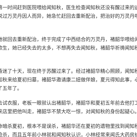
第一时间赶到医院喂给闻知秋，医生检查闻知秋还没有醒过来的
说过万灵丹因人而异，她急忙赶回去重新配治，把治好的万灵丹
她就回去重新配治，终于完成了中西结合的万灵丹，褚韶华喂给
欲生，她已经失去的太多，不想再失去闻知秋，褚韶华祈祷闻知
昏迷了十天，现在终于苏醒过来了。经过褚韶华精心照顾，闻知
知秋来给夏初扫墓，褚韶华邀请康二妞做伴娘，夏元得知此事，
了五年了。
去试衣服，老板一眼就认出褚韶华，褚韶华和夏初五年前去他打
来店里把他叫走，褚韶华不禁大吃一惊，对闻知秋的身份起疑心
命暗杀夏初，根本不是误杀，褚韶华还在夏初的遗物里找到闻知
枪杀，而且五年前小林就和闻知秋认识，小林经常来闻氏大药房