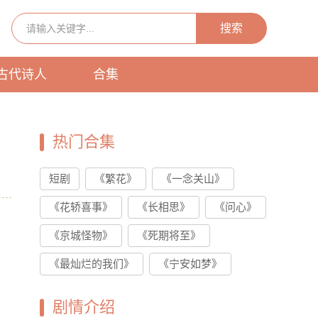
搜索
古代诗人
合集
热门合集
短剧
《繁花》
《一念关山》
《花轿喜事》
《长相思》
《问心》
，
《京城怪物》
《死期将至》
。
《最灿烂的我们》
《宁安如梦》
剧情介绍