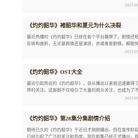
们对它的评价也一直不减，这充分证明了其深受 ...
2025-0
《灼灼韶华》褚韶华和夏元为什么决裂
最近热播的《灼灼韶华》已经在各个平台霸屏了，剧情还
反转和曲折，无论是颜值还是演技，亦或者是剧情，都能
准地吸引到观众们的关注。今天我们就来讨论一 ...
2025-0
《灼灼韶华》OST大全
最近引起热议的《灼灼韶华》，自从播出以来就迅速赢得
界的关注。这部剧不仅吸引了大量的观众关注，也成为了
人的心头最爱。其中，大家最为关注的话题当属 ...
2025-0
《灼灼韶华》第28集分集剧情介绍
期待已久的《灼灼韶华》于近日才刚刚播出，但在宣传阶
已经引起了广泛的关注和热度。现在剧集已经正式播出，