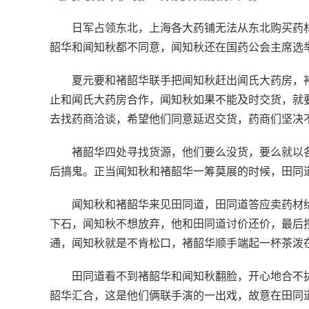
日军占领东北，上海各大药铺无法从东北购买药
韶华和闻知秋都不同意，闻知秋还在国药公会主席选
夏元要和褚韶华联手把闻知秋赶出闻氏大药房，
止和闻氏大药房合作，闻知秋如果不能及时交货，就
去找药商洽谈，希望他们同意延迟交货，药商们坚决
褚韶华四处寻找货源，他们要么没货，要么就以
后搞鬼。正当闻知秋和褚韶华一筹莫展的时候，田同
闻知秋和褚韶华来见田同道，田同道答应卖药材
下石，闻知秋不想放弃，他和田同道讨价还价，最后
通，闻知秋就是不肯松口，褚韶华顺手端起一杯茶泼
田同道看不到褚韶华和闻知秋翻脸，开心地合不
韶华汇合，这是他们俩联手演的一出戏，故意在田同