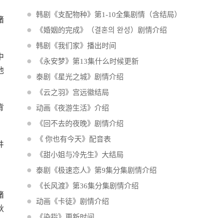
韩剧《支配物种》第1-10全集剧情（含结局）
褚
《婚姻的完成》（결혼의 완성）剧情介绍
韩剧《我们家》播出时间
中
《永安梦》第13集什么时候更新
他
泰剧《星光之城》剧情介绍
《云之羽》宫远徽结局
背
动画《夜游生活》介绍
《回不去的夜晚》剧情介绍
《 你也有今天》配音表
井
《甜小姐与冷先生》大结局
泰剧《极速恋人》第9集分集剧情介绍
《长风渡》第36集分集剧情介绍
褚
动画《卡徒》剧情介绍
秋
《染指》更新时间