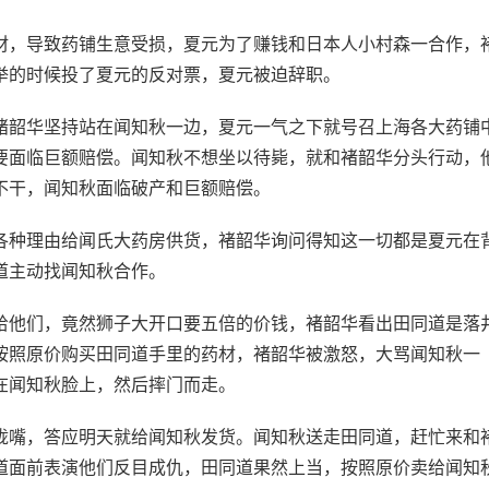
材，导致药铺生意受损，夏元为了赚钱和日本人小村森一合作，
举的时候投了夏元的反对票，夏元被迫辞职。
褚韶华坚持站在闻知秋一边，夏元一气之下就号召上海各大药铺
要面临巨额赔偿。闻知秋不想坐以待毙，就和褚韶华分头行动，
不干，闻知秋面临破产和巨额赔偿。
各种理由给闻氏大药房供货，褚韶华询问得知这一切都是夏元在
道主动找闻知秋合作。
给他们，竟然狮子大开口要五倍的价钱，褚韶华看出田同道是落
按照原价购买田同道手里的药材，褚韶华被激怒，大骂闻知秋一
在闻知秋脸上，然后摔门而走。
拢嘴，答应明天就给闻知秋发货。闻知秋送走田同道，赶忙来和
道面前表演他们反目成仇，田同道果然上当，按照原价卖给闻知