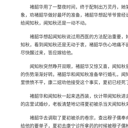
褚韶华用了一整夜时间，终于配制出万灵丹，她
象，劝褚韶华做好最坏的准备，褚韶华想起爷爷曾经
给闻知秋，闻知秋还是一动不动。
褚韶华想起闻知秋说过用西医的方法配治重要，
知秋，看到闻知秋还是无动于衷，褚韶华伤心地痛不
尽快醒过来，答应嫁给他。
闻知秋突然睁开双眼，褚韶华又惊又喜，闻知秋
的伤势渐渐好转。褚韶华和闻知秋准备举行婚礼，闻
里愤愤不平，康二妞劝他接受这个事实，夏初已经死
褚韶华和闻知秋一起来选西装，伙计带闻知秋进
的店里试婚纱，老板清楚地记得夏初被杀当天闻知秋
褚韶华去调取了夏初被杀的卷宗，查出穆子儒奉
给他的要单子，夏初去康宁诊所拿药的时候被穆子儒