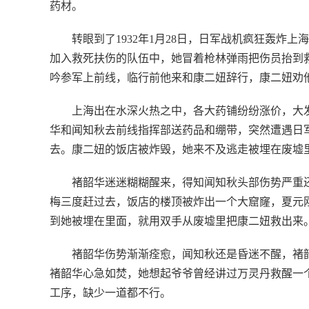
药材。
转眼到了1932年1月28日，日军战机疯狂轰
加入救死扶伤的队伍中，她冒着枪林弹雨把伤员抬到
吟参军上前线，临行前他来和康二妞辞行，康二妞劝
上海出在水深火热之中，各大药铺纷纷涨价，大
华和闻知秋去前线指挥部送药品和绷带，突然遭遇日
去。康二妞的饭店被炸毁，她来不及逃走被埋在废墟
褚韶华迷迷糊糊醒来，得知闻知秋头部伤势严重
梅三度赶过去，饭店的楼顶被炸出一个大窟窿，夏元
到她被埋在里面，就用双手从废墟里把康二妞救出来
褚韶华伤势渐渐痊愈，闻知秋还是昏迷不醒，褚
褚韶华心急如焚，她想起爷爷曾经讲过万灵丹救醒一
工序，缺少一道都不行。