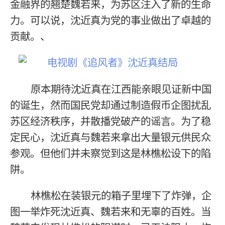
金融界的翘楚魏若来，为苏区注入了新的生命
力。可以说，沈近真为党的事业做出了卓越的
贡献。、
原本期待沈近真在江西能亲眼见证新中国
的诞生，然而国民党却通过制造假币企图扰乱
苏区经济秩序，并散播党破产的谣言。为了稳
定民心，沈近真与魏若来拿出大量银元供民众
参观。但他们并未察觉到这是林樵松设下的陷
阱。
林樵松在装银元的箱子里埋下了炸弹，企
图一举炸死沈近真、魏若来和无辜的百姓。当