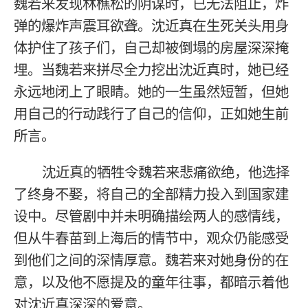
魏若来发现林樵松的阴谋时，已无法阻止，炸
弹的爆炸声震耳欲聋。沈近真在生死关头用身
体护住了孩子们，自己却被倒塌的房屋深深掩
埋。当魏若来拼尽全力挖出沈近真时，她已经
永远地闭上了眼睛。她的一生虽然短暂，但她
用自己的行动践行了自己的信仰，正如她生前
所言。
沈近真的牺牲令魏若来悲痛欲绝，他选择
了终身不娶，将自己的全部精力投入到国家建
设中。尽管剧中并未明确描绘两人的感情线，
但从牛春苗到上海后的情节中，观众仍能感受
到他们之间的深情厚意。魏若来对她身份的在
意，以及他不愿提及的童年往事，都暗示着他
对沈近真深深的爱意。