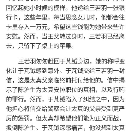
回忆起她小时候的模样。他递给王若羽一张银
行卡，这些年里，每当思念女儿时，他都会往
卡里存入一万元，希望这些钱能为她带来些许
安慰。然而，当王父转过身时，王若羽已经离
去，只留下了桌上的苹果。
王若羽匆匆赶回于芃钺身边，她的称呼变
化让于芃钺感到意外。于芃钺交给王若羽一封
信，这是太真父亲临终前托付给他的。信中揭
示了陈沪生为太真安排职位的真相，以及行贿
的罪行。然而，于芃钺陷入了纠结之中，因为
他担心将信交给警察会让太真的父亲受到更严
厉的惩罚。但太真却希望他们能为正义而战，
扳倒陈沪生。于芃钺深感痛苦，他没想到太真