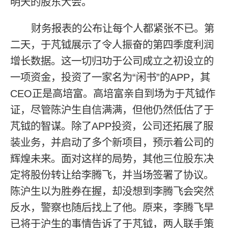
明天的股东大会。
财务报表的公布让每个人都紧张不已。第
二天，于芃钺展示了令人振奋的第四季度利润
增长数据。这一切归功于公司成立之初设立的
一项资金，投资了一家名为“闲书”的APP，其
CEO正是高培富。高培富亲自到场为于芃钺作
证，尽管陈沪生自信满满，但他仍然低估了于
芃钺的智谋。除了APP投资，公司还拓展了服
装业务，并启动了多个新项目，预示着公司的
辉煌未来。面对这样的局势，其他三位股东决
定将股份转让给李腾飞，并当场签署了协议。
陈沪生以为胜券在握，却没想到李腾飞会突然
反水，警察也随后找上了他。原来，李腾飞早
已将于沪生的事情告诉了于芃钺，两人联手策