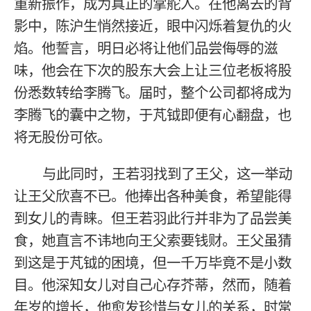
重新振作，成为真正的掌舵人。在他离去的背
影中，陈沪生悄然接近，眼中闪烁着复仇的火
焰。他誓言，明日必将让他们品尝侮辱的滋
味，他会在下次的股东大会上让三位老板将股
份悉数转给李腾飞。届时，整个公司都将成为
李腾飞的囊中之物，于芃钺即便有心翻盘，也
将无股份可依。
与此同时，王若羽找到了王父，这一举动
让王父欣喜不已。他捧出各种美食，希望能得
到女儿的青睐。但王若羽此行并非为了品尝美
食，她直言不讳地向王父索要钱财。王父虽猜
到这是于芃钺的困境，但一千万毕竟不是小数
目。他深知女儿对自己心存芥蒂，然而，随着
年岁的增长，他愈发珍惜与女儿的关系，时常