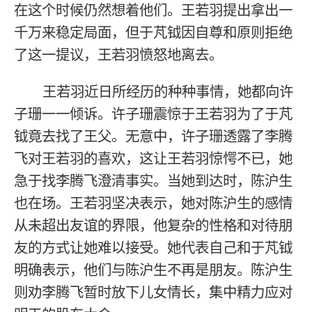
在这个时候仍然想着他们。王若羽提出拿出一
千万来稳定局面，但于芃钺因自尊和原则拒绝
了这一提议，王若羽愤怒地离去。
王若羽近日所经历的种种事情，她都向许
子珊一一倾诉。许子珊震惊于王若羽为了于芃
钺竟去找了王父。无意中，许子珊透露了李腾
飞对王若羽的喜欢，这让王若羽惊愕不已，她
急于找李腾飞澄清事实。当她到达时，陈沪生
也在场。王若羽坚决表示，她对陈沪生的感情
从未超出友谊的界限，他复杂的性格和对待朋
友的方式让她难以接受。她代表自己和于芃钺
明确表示，他们与陈沪生不再是朋友。陈沪生
则劝李腾飞暂时放下儿女情长，集中精力应对