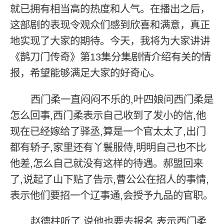
就已拥有相当高的热度和人气。在播出之后，
这部剧的表现令观众们感到欣喜和满意，真正
地实现了大家的期待。今天，我将为大家讲讲
《鹊刀门传奇》第13集分集剧情介绍有关的情
报，希望能够满足大家的好奇心。
西门柔一直闷闷不乐的,叶四娘问西门柔是
怎么回事,西门柔表示自己收到了发小的信,他
现在已经嫁给了驿丞,算是一个官太太了,出门
都有轿子,家里还有丫鬟服侍,明明自己也不比
他差,怎么自己就没有这样的待遇。郝盟回来
了,说起了山下贴了告示,曹公公在招人的事情,
表示他们要招一个辽事通,会授予九品的官职。
赵德柱听了,说他也要去报名,表示西门柔