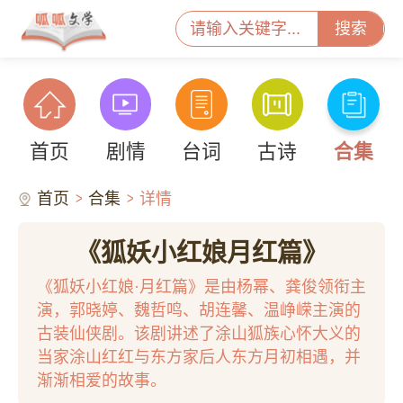
搜索
首页
剧情
台词
古诗
合集
首页
合集
详情
《狐妖小红娘月红篇》
《狐妖小红娘·月红篇》是由杨幂、龚俊领衔主
演，郭晓婷、魏哲鸣、胡连馨、温峥嵘主演的
古装仙侠剧。该剧讲述了涂山狐族心怀大义的
当家涂山红红与东方家后人东方月初相遇，并
渐渐相爱的故事。