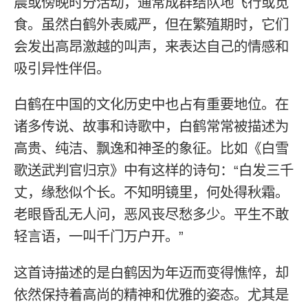
晨或傍晚时分活动，通常成群结队地飞行或觅
食。虽然白鹤外表威严，但在繁殖期时，它们
会发出高昂激越的叫声，来表达自己的情感和
吸引异性伴侣。
白鹤在中国的文化历史中也占有重要地位。在
诸多传说、故事和诗歌中，白鹤常常被描述为
高贵、纯洁、飘逸和神圣的象征。比如《白雪
歌送武判官归京》中有这样的诗句：“白发三千
丈，缘愁似个长。不知明镜里，何处得秋霜。
老眼昏乱无人问，恶风丧尽愁多少。平生不敢
轻言语，一叫千门万户开。”
这首诗描述的是白鹤因为年迈而变得憔悴，却
依然保持着高尚的精神和优雅的姿态。尤其是