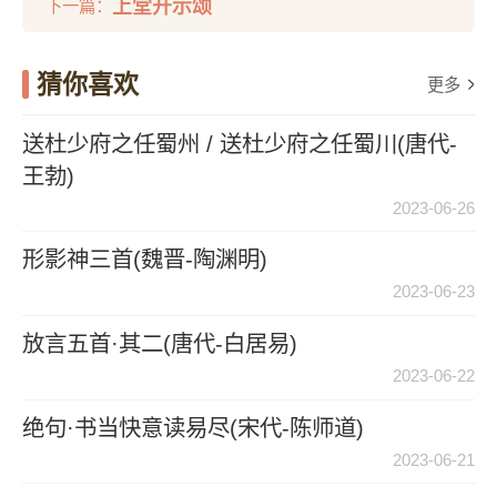
上堂开示颂
下一篇：
猜你喜欢
更多
送杜少府之任蜀州 / 送杜少府之任蜀川(唐代-
王勃)
2023-06-26
形影神三首(魏晋-陶渊明)
2023-06-23
放言五首·其二(唐代-白居易)
2023-06-22
绝句·书当快意读易尽(宋代-陈师道)
2023-06-21