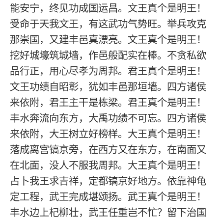
能安宁，终见功成国运昌。文王真个是明王！
受命于天我文王，有这武功气势旺。举兵攻克
那崇国，又建丰邑真漂亮。文王真个是明王！
挖好城壕筑城墙，作邑般配实在棒。不贪私欲
品行正，用心尽孝为周邦。君王真个是明王！
文王功绩自昭彰，犹如丰邑那垣墙。四方诸侯
来依附，君王主干是栋梁。君王真个是明王！
丰水奔流向东方，大禹功绩不可忘。四方诸侯
来依附，大王树立好榜样。大王真个是明王！
落成离宫镐京旁，在西方又在东方，在南面又
在北面，没人不服我周邦。大王真个是明王！
占卜我王求吉祥，定都镐京好地方。依靠神龟
定工程，武王完成堪颂扬。武王真个是明王！
丰水边上杞柳壮，武王任重岂不忙？留下治国