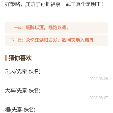
好策略，庇荫子孙把福享。武王真个是明王！
既醉以酒，既饱以德。
上一篇：
永忆江湖归白发，欲回天地入扁舟。
下一篇：
猜你喜欢
凯风(先秦-佚名)
2023-06-28
大车(先秦-佚名)
2023-06-27
桓(先秦-佚名)