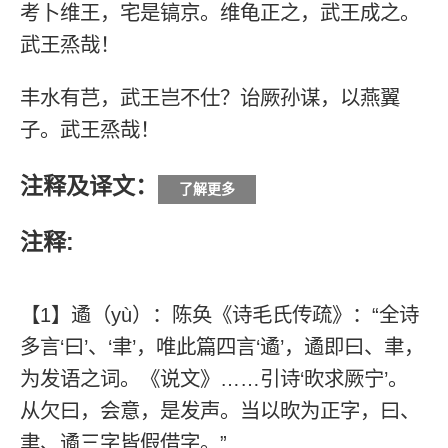
考卜维王，宅是镐京。维龟正之，武王成之。
武王烝哉！
丰水有芑，武王岂不仕？诒厥孙谋，以燕翼
子。武王烝哉！
注释及译文：
了解更多
注释:
【1】遹（yù）：陈奂《诗毛氏传疏》：“全诗
多言‘曰’、‘聿’，唯此篇四言‘遹’，遹即曰、聿，
为发语之词。《说文》……引诗‘欥求厥宁’。
从欠曰，会意，是发声。当以欥为正字，曰、
聿、遹三字皆假借字。”