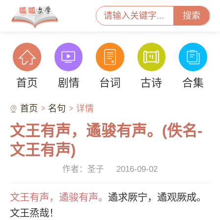
搜索
首页
剧情
台词
古诗
合集
首页
名句
详情
文王有声，遹骏有声。(佚名-
文王有声)
作者：圣子
2016-09-02
文王有声，遹骏有声。
遹求厥宁，遹观厥成。
文王烝哉！