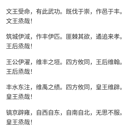
文王受命，有此武功。既伐于崇，作邑于丰。
文王烝哉！
筑城伊淢，作丰伊匹。匪棘其欲，遹追来孝。
王后烝哉！
王公伊濯，维丰之垣。四方攸同，王后维翰。
王后烝哉！
丰水东注，维禹之绩。四方攸同，皇王维辟。
皇王烝哉！
镐京辟雍，自西自东，自南自北，无思不服。
皇王烝哉！