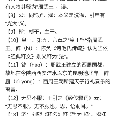
有人将其释为“周武王”，误。
【8】公：同“功”。濯：本义是洗涤，引申有
“光大”义。
【9】翰：桢干，主干。
【10】皇王：第五、六章之“皇王”皆指周武
王。辟（bì）：陈奂《诗毛氏传疏》认为当依
《经典释文》别义释为“法”。
【11】镐（hào）：周武王建立的西周国都，
故地在今陕西西安沣水以东的昆明池北岸。辟
廱（bì yōnɡ）：西周王朝所建天子行礼奏乐的
离宫。
【12】无思不服：王引之《经传释词》云：
“无思不服’，无不服也。思，语助耳。”
【13】宅：刘熙《释名》释“宅”为“择”，指择