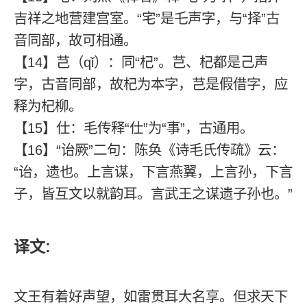
吉祥之地营建宫室。“宅”是乇声字，与“择”古
音同部，故可相通。
【14】芑（qǐ）：同“杞”。芑、杞都是己声
字，古音同部，故杞为本字，芑是假借字，应
释为杞柳。
【15】仕：毛传释“仕”为“事”，古通用。
【16】“诒厥”二句：陈奂《诗毛氏传疏》云：
“诒，遗也。上言谋，下言燕翼，上言孙，下言
子，皆互文以就韵耳。言武王之谋遗子孙也。”
译文:
文王有着好声望，如雷贯耳大名享。但求天下