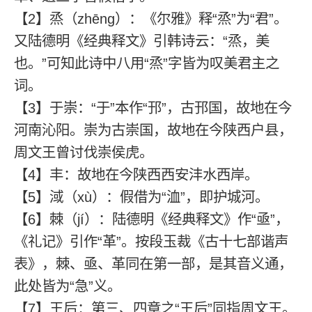
【2】烝（zhēng）：《尔雅》释“烝”为“君”。
又陆德明《经典释文》引韩诗云：“烝，美
也。”可知此诗中八用“烝”字皆为叹美君主之
词。
【3】于崇：“于”本作“邘”，古邘国，故地在今
河南沁阳。崇为古崇国，故地在今陕西户县，
周文王曾讨伐崇侯虎。
【4】丰：故地在今陕西西安沣水西岸。
【5】淢（xù）：假借为“洫”，即护城河。
【6】棘（jí）：陆德明《经典释文》作“亟”，
《礼记》引作“革”。按段玉裁《古十七部谐声
表》，棘、亟、革同在第一部，是其音义通，
此处皆为“急”义。
【7】王后：第三、四章之“王后”同指周文王。