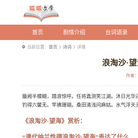
首页
剧情介绍
台词语录
当前位置：
首页
诗词
详情
浪淘沙·望
作者
蜃阙半模糊，踏浪惊呼。任将蠡测笑江湖。沐日光华
钓得六鳖无。竿拂珊瑚。桑田清浅问麻姑。水气浮天
《浪淘沙·望海》赏析：
“清代纳兰性德浪淘沙·望海”表达了什么