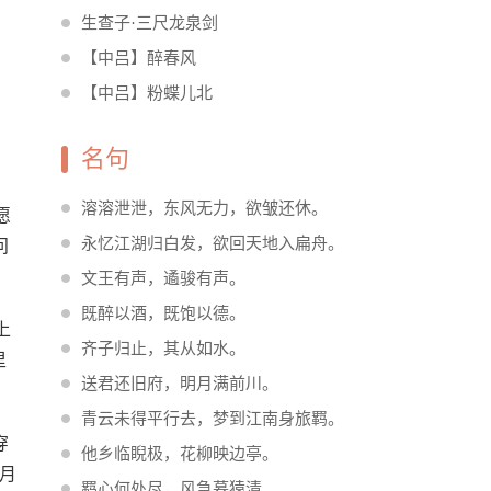
生查子·三尺龙泉剑
【中吕】醉春风
【中吕】粉蝶儿北
名句
溶溶泄泄，东风无力，欲皱还休。
愿
永忆江湖归白发，欲回天地入扁舟。
问
文王有声，遹骏有声。
既醉以酒，既饱以德。
上
齐子归止，其从如水。
里
送君还旧府，明月满前川。
青云未得平行去，梦到江南身旅羁。
穿
他乡临睨极，花柳映边亭。
月
羁心何处尽，风急暮猿清。