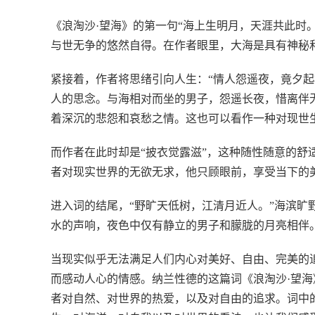
《浪淘沙·望海》的第一句“海上生明月，天涯共此时
与世无争的悠然自得。在作者眼里，大海是具有神秘
紧接着，作者将思绪引向人生：“情人怨遥夜，竟夕起
人的思念。与海相对而坐的男子，怨遥长夜，惜离伴
着深沉的悲怨和哀愁之情。这也可以看作一种对现世
而作者在此时却是“披衣觉露滋”，这种随性随意的舒
者对现实世界的无欲无求，他只顾眼前，享受当下的
进入词的结尾，“野旷天低树，江清月近人。”海滨旷
水的声响，夜色中仅有静立的男子和朦胧的月亮相伴
当现实似乎无法满足人们内心对美好、自由、完美的
而感动人心的情感。纳兰性德的这篇词《浪淘沙·望
者对自然、对世界的热爱，以及对自由的追求。词中