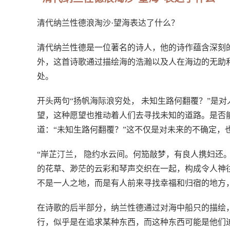
清代纳兰性德浪淘沙·望海表达了什么？
清代纳兰性德是一位著名的诗人，他的诗作蕴含深刻
外，这首诗歌通过描绘海的浩瀚以及人在海边的无助
处。
开头两句“扬帆海际浪穷处， 未知生路何翻覆？”是
望，这种愿望也推动着人们去寻找未知的道路。是否
道：“未知生路何翻覆？”这不仅是对未来的不确定，
“岸芷汀兰， 隐约水云间。何笳敲梦，有良人携妇还
的花草、渺茫的云彩和琴声交织在一起，构成令人神往
不是一人之地，而是有人前来寻找幸福和归宿的地方
在诗歌的后半部分，纳兰性德通过对海中船只的描绘
行，似乎是在追求某种东西，而这种东西可能是他们