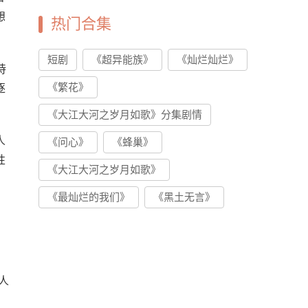
想
热门合集
短剧
《超异能族》
《灿烂灿烂》
诗
《繁花》
逐
《大江大河之岁月如歌》分集剧情
人
《问心》
《蜂巢》
性
《大江大河之岁月如歌》
《最灿烂的我们》
《黑土无言》
人