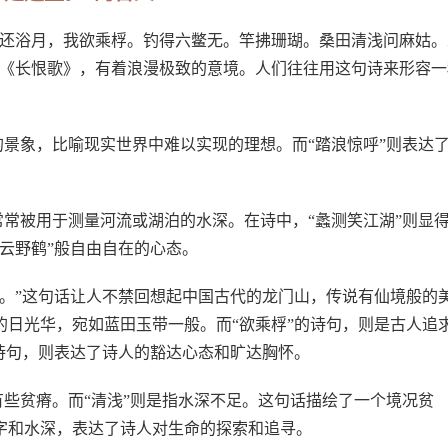
华还浴月，我欲乘桴。钓得六鳖无。竿拂珊瑚。桑田清浅问麻姑。
歌《长恨歌》，有着浪漫极致的意境。人们往往用这句诗来形容一
。
的景象，比喻现实世界中难以实现的理想。而“踏浪惊呼”则表达
常常被用于测量河流或湖泊的水深。在诗中，“蠡测笑江湖”则显
云野鹤”般自由自在的心态。
。”这句话让人不禁回想起中国古代的龙门山，传说有仙境般的
日光华，宛如蓝田玉带一般。而“欲乘桴”的诗句，则是古人追
诗句，则表达了诗人的豁达心态和旷达胸怀。
有些贫瘠。而“清浅”则是指水深不足。这句话描绘了一个境况贫
字和水深，表达了诗人对生命的探索和追寻。