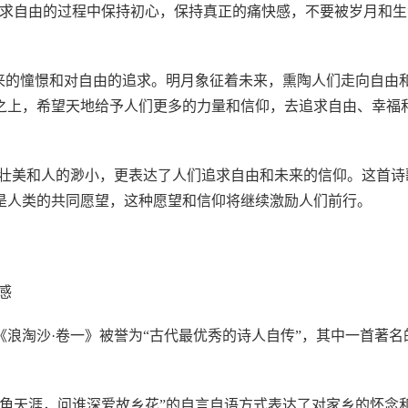
追求自由的过程中保持初心，保持真正的痛快感，不要被岁月和生
来的憧憬和对自由的追求。明月象征着未来，熏陶人们走向自由
之上，希望天地给予人们更多的力量和信仰，去追求自由、幸福
的壮美和人的渺小，更表达了人们追求自由和未来的信仰。这首诗
是人类的共同愿望，这种愿望和信仰将继续激励人们前行。
感
浪淘沙·卷一》被誉为“古代最优秀的诗人自传”，其中一首著名
角天涯，问谁深爱故乡花”的自言自语方式表达了对家乡的怀念