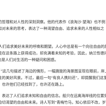
的哲理和对人性的深刻洞察。他的代表作《浪淘沙·望海》也不例
和对未来的思考，表达了一种渴望自由、追求未来的人性相似之
对人们追求美好未来的呼唤和期望。人心中总是有一个向往自由的
能在这条路上获得成功，却充满着未知的考验，因此，纳兰性德
也是人们对生活的一种疑问和困惑。
。”这几句描述了海边的情形，一幅旖旎的海景图呈现在眼前，岸
的美好风景。不过，最后一句“有良人携妇还”，却提醒我们这
，也许他们已经找到了，也许还在路上。
，表达了人们追求未知和自由的信念。船只在远离海岸线的位置
迫切渴望的自由和未来。诗人写到“青梅竹马，知心依旧不改，岁