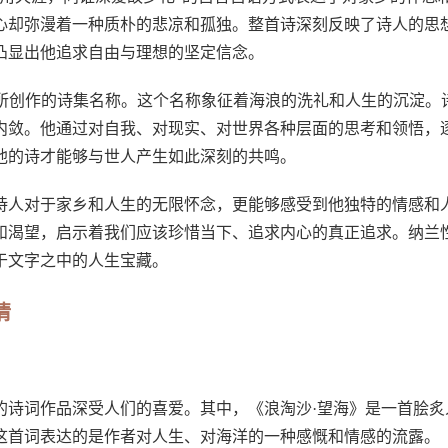
心却弥漫着一种质朴的悲凉和孤独。整首诗深刻反映了诗人的思
凸显出他追求自由与理想的坚定信念。
性德所创作的诗集名称。这个名称象征着海浪的洗礼和人生的沉淀。
内敛。他通过对自我、对现实、对世界各种层面的思考和领悟，
他的诗才能够与世人产生如此深刻的共鸣。
诗人对于家乡和人生的无限怀念，更能够感受到他独特的情感和
和渴望，启示着我们应该珍惜当下、追求内心的真正追求。纳兰
于文字之中的人生宝藏。
情
的诗词作品深受人们的喜爱。其中，《浪淘沙·望海》是一首脍炙
这首词表达的是作者对人生、对海洋的一种感慨和情感的流露。