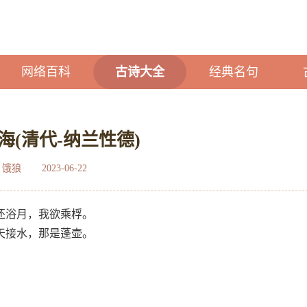
网络百科
古诗大全
经典名句
海(清代-纳兰性德)
：饿狼
2023-06-22
还浴月，我欲乘桴。
天接水，那是蓬壶。