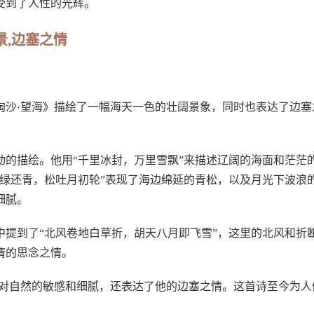
受到了人性的光辉。
景,边塞之情
淘沙·望海》描绘了一幅海天一色的壮阔景象，同时也表达了边塞
的描绘。他用“千里冰封，万里雪飘”来描述辽阔的海面和茫茫
绿还青，松吐月初轮”表现了海边绵延的青松，以及月光下波浪
细腻。
提到了“北风卷地白草折，胡天八月即飞雪”，这里的北风和折
情的思念之情。
他对自然的敏感和细腻，还表达了他的边塞之情。这首诗至今为人