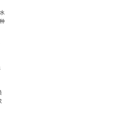
水
种
了
得
美
求