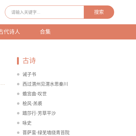
搜索
古代诗人
合集
古诗
诫子书
西过渭州见渭水思秦川
蟾宫曲·叹世
桧风·羔裘
踏莎行·芳草平沙
咏史
菩萨蛮·绿芜墙绕青苔院