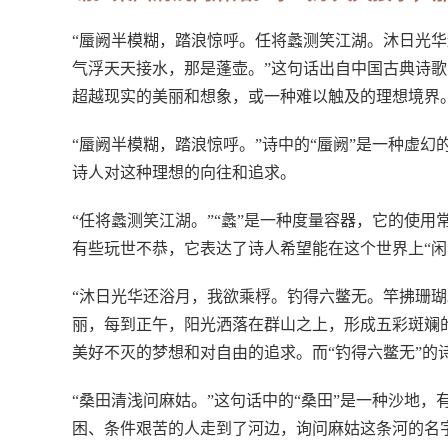
“蜃阙半模糊，踏浪惊呼。任将蠡测笑江湖。沐日光
气浮天天接水，那是蓬壶。”这句话出自中国古典诗
超越现实的美丽和想象，或一种难以触及的理想境界
“蜃阙半模糊，踏浪惊呼。”诗中的“蜃阙”是一种虚幻
诗人对这种理想的向往和追求。
“任将蠡测笑江湖。”“蠡”是一种度量容器，它的使用
有些玩世不恭，它表达了诗人希望能在这个世界上“闲
“沐日光华还浴月，我欲乘桴。钓得六鳖无。竿拂珊瑚
丽，每到正午，阳光洒落在群山之上，形成五彩斑斓的
美好不灭的梦想和对自由的追求。而“钓得六鳖无”的
“桑田清浅问麻姑。”这句话中的“桑田”是一种沙地，
困、条件艰苦的人走到了河边，询问麻姑这条河的名