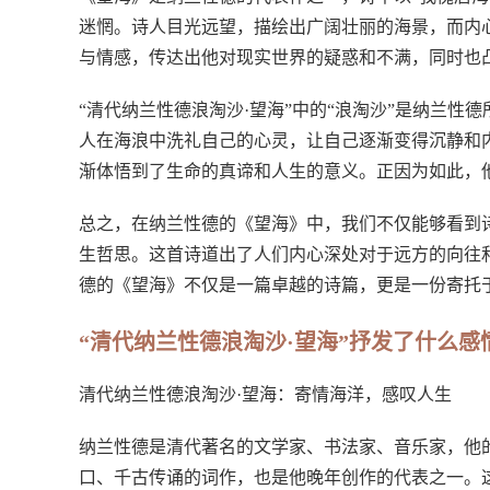
迷惘。诗人目光远望，描绘出广阔壮丽的海景，而内
与情感，传达出他对现实世界的疑惑和不满，同时也
“清代纳兰性德浪淘沙·望海”中的“浪淘沙”是纳兰
人在海浪中洗礼自己的心灵，让自己逐渐变得沉静和
渐体悟到了生命的真谛和人生的意义。正因为如此，
总之，在纳兰性德的《望海》中，我们不仅能够看到
生哲思。这首诗道出了人们内心深处对于远方的向往
德的《望海》不仅是一篇卓越的诗篇，更是一份寄托
“清代纳兰性德浪淘沙·望海”抒发了什么感
清代纳兰性德浪淘沙·望海：寄情海洋，感叹人生
纳兰性德是清代著名的文学家、书法家、音乐家，他
口、千古传诵的词作，也是他晚年创作的代表之一。