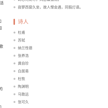
活
寂寥西窗久坐，故人慳会遇，同翦灯语。
诗人
和
和
杜甫
苏轼
歌
纳兰性德
张养浩
龚自珍
白居易
杜牧
陶渊明
的
马致远
张可久
和