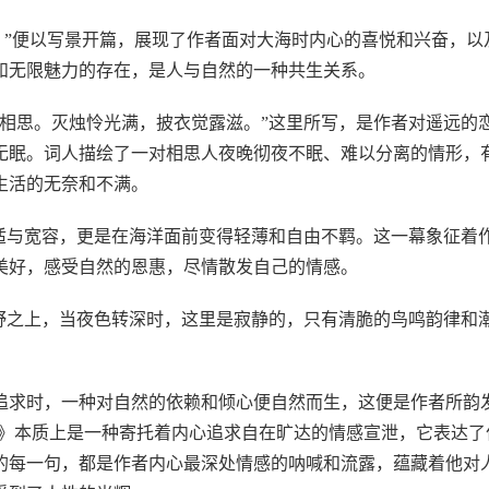
。”便以写景开篇，展现了作者面对大海时内心的喜悦和兴奋，以
和无限魅力的存在，是人与自然的一种共生关系。
相思。灭烛怜光满，披衣觉露滋。”这里所写，是作者对遥远的
无眠。词人描绘了一对相思人夜晚彻夜不眠、难以分离的情形，
生活的无奈和不满。
适与宽容，更是在海洋面前变得轻薄和自由不羁。这一幕象征着
美好，感受自然的恩惠，尽情散发自己的情感。
野之上，当夜色转深时，这里是寂静的，只有清脆的鸟鸣韵律和
。
追求时，一种对自然的依赖和倾心便自然而生，这便是作者所韵
海》本质上是一种寄托着内心追求自在旷达的情感宣泄，它表达了
的每一句，都是作者内心最深处情感的呐喊和流露，蕴藏着他对