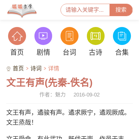
搜索
首页
剧情
台词
古诗
合集
首页
诗词
详情
文王有声(先秦-佚名)
作者：魅力
2016-09-02
文王有声，遹骏有声。遹求厥宁，遹观厥成。
文王烝哉！
文王受命，有此武功。既伐于崇，作邑于丰。