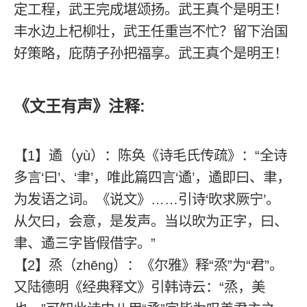
定工程，武王完成堪颂扬。武王真个是明王！
丰水边上杞柳壮，武王任重岂不忙？留下治国
好策略，庇荫子孙把福享。武王真个是明王！
《文王有声》注释:
【1】遹（yù）：陈奂《诗毛氏传疏》：“全诗
多言‘曰’、‘聿’，唯此篇四言‘遹’，遹即曰、聿，
为发语之词。《说文》……引诗‘欥求厥宁’。
从欠曰，会意，是发声。当以欥为正字，曰、
聿、遹三字皆假借字。”
【2】烝（zhēng）：《尔雅》释“烝”为“君”。
又陆德明《经典释文》引韩诗云：“烝，美