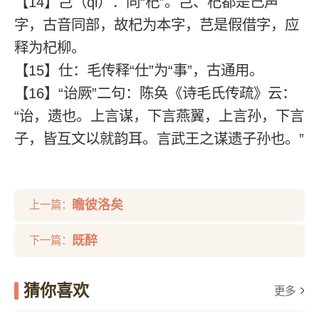
【14】芑（qǐ）：同“杞”。芑、杞都是己声
字，古音同部，故杞为本字，芑是假借字，应
释为杞柳。
【15】仕：毛传释“仕”为“事”，古通用。
【16】“诒厥”二句：陈奂《诗毛氏传疏》云：
“诒，遗也。上言谋，下言燕翼，上言孙，下言
子，皆互文以就韵耳。言武王之谋遗子孙也。”
瞻彼洛矣
上一篇：
既醉
下一篇：
猜你喜欢
更多