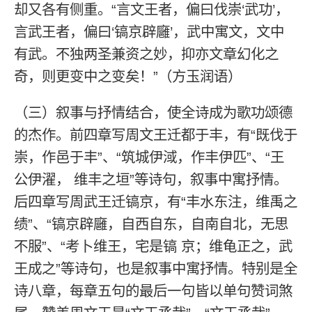
却又各有侧重。“言文王者，偏曰伐崇‘武功’，
言武王者，偏曰‘镐京辟廱’，武中寓文，文中
有武。不独两圣兼资之妙，抑亦文章幻化之
奇，则更变中之变矣！”（方玉润语）
（三）叙事与抒情结合，使全诗成为歌功颂德
的杰作。前四章写周文王迁都于丰，有“既伐于
崇，作邑于丰”、“筑城伊淢，作丰伊匹”、“王
公伊濯， 维丰之垣”等诗句，叙事中寓抒情。
后四章写周武王迁镐京，有“丰水东注，维禹之
绩”、“镐京辟廱，自西自东，自南自北，无思
不服”、“考卜维王，宅是镐 京；维龟正之，武
王成之”等诗句，也是叙事中寓抒情。特别是全
诗八章，每章五句的最后一句皆以单句赞词煞