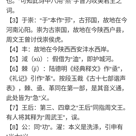
也。”可知此诗中八用“烝”字皆为叹美君主之
词。
【3】于崇：“于”本作“邘”，古邘国，故地在今
河南沁阳。崇为古崇国，故地在今陕西户县，
周文王曾讨伐崇侯虎。
【4】丰：故地在今陕西西安沣水西岸。
【5】淢（xù）：假借为“洫”，即护城河。
【6】棘（jí）：陆德明《经典释文》作“亟”，
《礼记》引作“革”。按段玉裁《古十七部谐声
表》，棘、亟、革同在第一部，是其音义通，
此处皆为“急”义。
【7】王后：第三、四章之“王后”同指周文王。
有人将其释为“周武王”，误。
【8】公：同“功”。濯：本义是洗涤，引申有