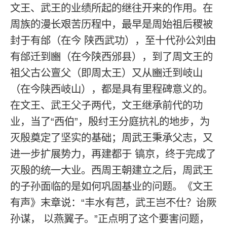
文王、武王的业绩所起的继往开来的作用。在
周族的漫长艰苦历程中，最早是周始祖后稷被
封于有邰（在今 陕西武功），至十代孙公刘由
有邰迁到豳（在今陕西邠县），到了周文王的
祖父古公亶父（即周太王）又从豳迁到岐山
（在今陕西岐山），都是具有里程碑意义的。
在文王、武王父子两代，文王继承前代的功
业，当了“西伯”，殷纣王分庭抗礼的地步，为
灭殷奠定了坚实的基础；周武王秉承父志，又
进一步扩展势力，再建都于 镐京，终于完成了
灭殷的统一大业。西周王朝建立之后，周武王
的子孙面临的是如何巩固基业的问题。《文王
有声》末章说：“丰水有芑，武王岂不仕？诒厥
孙谋， 以燕翼子。”正点明了这个要害问题，