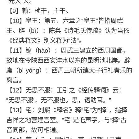
“光大”义。
【9】翰：桢干，主干。
【10】皇王：第五、六章之“皇王”皆指周武
王。辟（bì）：陈奂《诗毛氏传疏》认为当依
《经典释文》别义释为“法”。
【11】镐（hào）：周武王建立的西周国都，
故地在今陕西西安沣水以东的昆明池北岸。辟
廱（bì yōnɡ）：西周王朝所建天子行礼奏乐的
离宫。
【12】无思不服：王引之《经传释词》云：
“无思不服’，无不服也。思，语助耳。”
【13】宅：刘熙《释名》释“宅”为“择”，指择
吉祥之地营建宫室。“宅”是乇声字，与“择”古
音同部，故可相通。