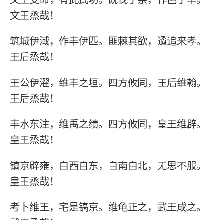
文王烝哉！
筑城伊淢，作丰伊匹。匪棘其欲，遹追来孝。
王后烝哉！
王公伊濯，维丰之垣。四方攸同，王后维翰。
王后烝哉！
丰水东注，维禹之绩。四方攸同，皇王维辟。
皇王烝哉！
镐京辟雍，自西自东，自南自北，无思不服。
皇王烝哉！
考卜维王，宅是镐京。维龟正之，武王成之。