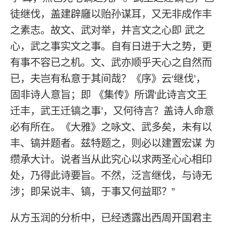
徒继伐，盖建辟廱以贻孙谋耳，又无非成作丰
之素志。故文、武对举，并言文之心即 武之
心，武之事实文之事。自有日进于大之势，更
有事不容已之机。文、武亦顺乎天心之自然而
已，夫岂有私意于其间哉？《序》云‘继伐’，
固非诗人意旨；即 《集传》所谓‘此诗言文王
迁丰，武王迁镐之事’，又何待言？盖诗人命意
必有所在。《大雅》之咏文、武多矣，未有以
丰、镐并题者。兹特题之，则必以建置宏谋 为
缵承大计。说者当从此究心以求两圣心心相印
处，乃得此诗要旨。不然，泛言继伐，与诗无
涉；即呆说丰、镐，于事又何益耶？”
从方玉润的分析中，已经透露出西周开国君主