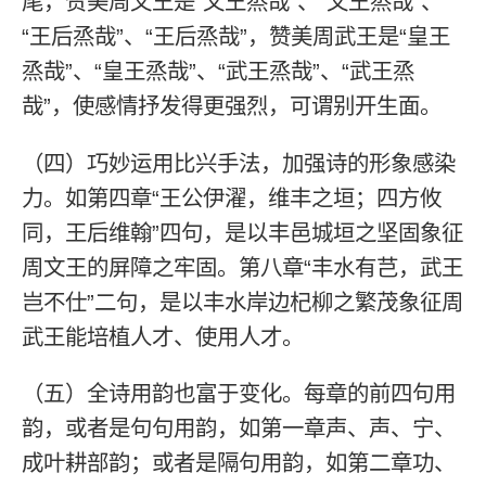
尾，赞美周文王是“文王烝哉”、“文王烝哉”、
“王后烝哉”、“王后烝哉”，赞美周武王是“皇王
烝哉”、“皇王烝哉”、“武王烝哉”、“武王烝
哉”，使感情抒发得更强烈，可谓别开生面。
（四）巧妙运用比兴手法，加强诗的形象感染
力。如第四章“王公伊濯，维丰之垣；四方攸
同，王后维翰”四句，是以丰邑城垣之坚固象征
周文王的屏障之牢固。第八章“丰水有芑，武王
岂不仕”二句，是以丰水岸边杞柳之繁茂象征周
武王能培植人才、使用人才。
（五）全诗用韵也富于变化。每章的前四句用
韵，或者是句句用韵，如第一章声、声、宁、
成叶耕部韵；或者是隔句用韵，如第二章功、