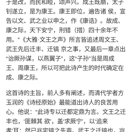
于是改，而民和睦，颂声兴。成王既崩，太子
钊遂立，是为康王。康王即位，遍告诸 侯，宣
告以文、武之业以申之，作《康诰》。故成、
康之际，天下安宁，刑错（措）四十余年不
用。”《大雅·文王之声》所言皆追述周文王、
武王先后迁丰、迁镐 京之事，又最后一章点出
“诒厥孙谋，以燕翼子”，这“子孙”当是周成
王、周康王，所以可把此诗产生的时代确定在
成、康之际。
这首诗的主旨，前人多有阐述，而清代学者方
玉润的《诗经原始》最能道出诗人的良苦用
心。他说：“此诗专以迁都定鼎为言。文王之迁
丰也，‘匪棘其 欲’，盖‘求厥宁’，以‘追来
孝’耳；然已兆宅镐之先声。武王之迁镐也，岂