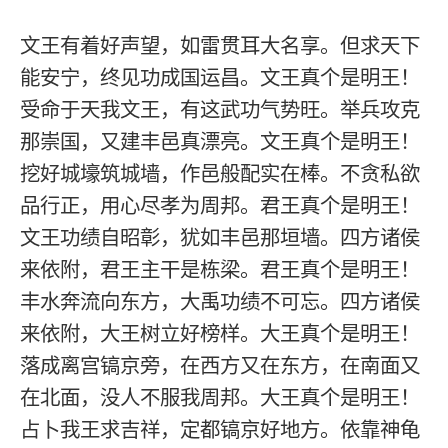
文王有着好声望，如雷贯耳大名享。但求天下
能安宁，终见功成国运昌。文王真个是明王！
受命于天我文王，有这武功气势旺。举兵攻克
那崇国，又建丰邑真漂亮。文王真个是明王！
挖好城壕筑城墙，作邑般配实在棒。不贪私欲
品行正，用心尽孝为周邦。君王真个是明王！
文王功绩自昭彰，犹如丰邑那垣墙。四方诸侯
来依附，君王主干是栋梁。君王真个是明王！
丰水奔流向东方，大禹功绩不可忘。四方诸侯
来依附，大王树立好榜样。大王真个是明王！
落成离宫镐京旁，在西方又在东方，在南面又
在北面，没人不服我周邦。大王真个是明王！
占卜我王求吉祥，定都镐京好地方。依靠神龟