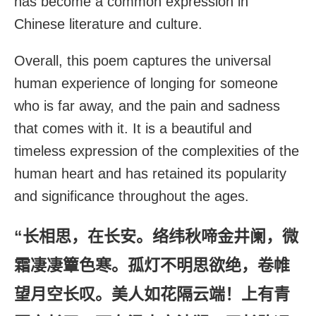
has become a common expression in
Chinese literature and culture.
Overall, this poem captures the universal
human experience of longing for someone
who is far away, and the pain and sadness
that comes with it. It is a beautiful and
timeless expression of the complexities of the
human heart and has retained its popularity
and significance throughout the ages.
“长相思，在长安。络纬秋啼金井阑，微
霜凄凄簟色寒。孤灯不明思欲绝，卷帷
望月空长叹。美人如花隔云端！上有青