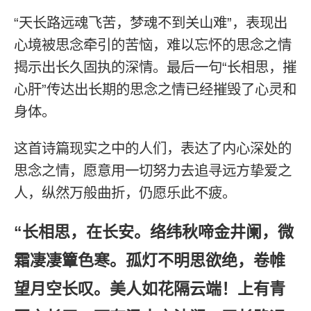
“天长路远魂飞苦，梦魂不到关山难”，表现出
心境被思念牵引的苦恼，难以忘怀的思念之情
揭示出长久固执的深情。最后一句“长相思，摧
心肝”传达出长期的思念之情已经摧毁了心灵和
身体。
这首诗篇现实之中的人们，表达了内心深处的
思念之情，愿意用一切努力去追寻远方挚爱之
人，纵然万般曲折，仍愿乐此不疲。
“长相思，在长安。络纬秋啼金井阑，微
霜凄凄簟色寒。孤灯不明思欲绝，卷帷
望月空长叹。美人如花隔云端！上有青