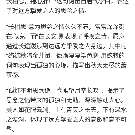
长相思，摧心肝！”这句诗出自唐代李白，表达
了对远方挚爱之人的思念之情。
“长相思”意为思念之情久久不忘，常常深深刻
在心底。而“在长安”则表现了呼唤之情，愿意
通过长途跋涉到达远方挚爱之人身边。其中的
“络纬秋啼金井阑，微霜凄凄簟色寒”用婉转的
词句表现出孤独的心境，描写出秋天无尽的萧
索感。
“孤灯不明思欲绝，卷帷望月空长叹”，揭示了
思念之情带来的孤独和无助，深深触动人心。
美人如花隔云端，上有青冥之长天，下有渌水
之波澜，体现了远方挚爱之人的高傲和高不可
攀。