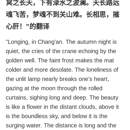
冥之长天，下有渌水之波澜。天长路远
魂飞苦，梦魂不到关山难。长相思，摧
心肝！”的翻译
"Longing, in Chang'an. The autumn night is
quiet, the cries of the crane echoing by the
golden well. The faint frost makes the mat
colder and more desolate. The loneliness of
the unlit lamp nearly breaks one's heart,
gazing at the moon through the rolled
curtains, sighing long and deep. The beauty
is like a flower in the distant clouds, above it
is the boundless sky, and below it is the
surging water. The distance is long and the