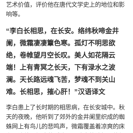
艺术价值，评价他在唐代文学史上的地位和影
响等。
“李白长相思，在长安。络纬秋啼金井
阑，微霜凄凄簟色寒。孤灯不明思欲
绝，卷帷望月空长叹。美人如花隔云
端！上有青冥之长天，下有渌水之波
澜。天长路远魂飞苦，梦魂不到关山
难。长相思，摧心肝！”汉语译文
李白患上了长时期的相思病，在长安城中。秋
天的夜晚，他听到了郊外的金井阑里织成的蜘
蛛网上有鸟儿的悲鸣声，微霜覆盖着凉爽的床