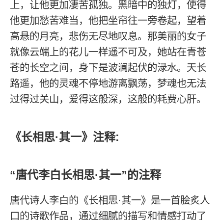
上，让他更加凄苦孤独。黑暗中的独灯，使得
他更加愁苦难当，他把坐帘往一旁卷起，望着
高悬的月亮，悲伤无尽地叹息。那美丽的女子
就像云端上的花儿一样遥不可及，她站在青苍
苍的长空之间，身下是波澜起伏的渌水。天长
路遥，他的灵魂不停地游离飘荡，梦魂也无法
过得过关山，爱得这般深，这般的耗费心肝。
《长相思·其一》注释:
“唐代李白长相思·其一”的注释
唐代诗人李白的《长相思·其一》是一首脍炙人
口的诗歌作品，通过细腻的描写和情感打动了