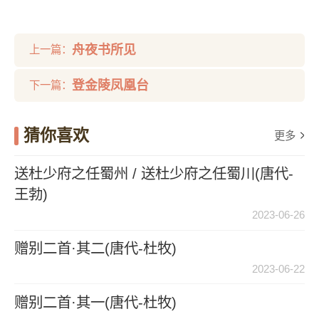
舟夜书所见
上一篇：
登金陵凤凰台
下一篇：
猜你喜欢
更多
送杜少府之任蜀州 / 送杜少府之任蜀川(唐代-
王勃)
2023-06-26
赠别二首·其二(唐代-杜牧)
2023-06-22
赠别二首·其一(唐代-杜牧)