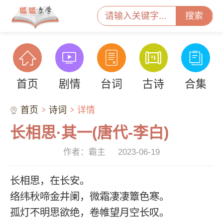
搜索
首页
剧情
台词
古诗
合集
首页
诗词
详情
长相思·其一(唐代-李白)
作者：霸主
2023-06-19
长相思，在长安。
络纬秋啼金井阑，微霜凄凄簟色寒。
孤灯不明思欲绝，卷帷望月空长叹。